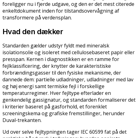
foreligger nu i fjerde udgave, og den er det mest citerede
enkeltdokument inden for tilstandsovervågning af
transformere på verdensplan.
Hvad den dækker
Standarden gælder udstyr fyldt med mineralsk
isolationsolie og isoleret med cellulosebaseret papir eller
presspan. Kernen i diagnostikken er en ramme for
fejlklassificering, der knytter de karakteristiske
forbrændingsgasser til den fysiske mekanisme, der
dannede dem: partielle udladninger, udladninger med lav
og høj energi samt termiske fejl i forskellige
temperaturregimer. Hver fejltype efterlader en
genkendelig gassignatur, og standarden formaliserer det
i kriterier baseret på gasforhold, et forenklet
screeningskema og grafiske fremstillinger, herunder
Duval-trekanten.
Ud over selve fejltypningen tager IEC 60599 fat på det