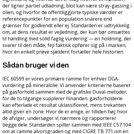
der ligner partiel udladning, blot kan være stray-gassing i
olien, og hvorfor de offentliggjorte typiske værdier er
referencepunkter for en population snarere end
grænser for godkendt eller ej. Standarden er udtrykkelig
om, at dens resultat er vejledning, der kun bør omsættes
til handling med solid faglig vurdering — en holdning, der
svarer til den måde, fejl faktisk opfører sig på i marken,
hvor én enkelt prøve sjældent fortæller hele historien.
Sådan bruger vi den
IEC 60599 er vores primære ramme for enhver DGA-
vurdering på mineralolie. Vi anvender kriterierne baseret
på gasforhold sammen med de grafiske Duval-metoder,
for de to tilgange supplerer hinanden: gasforholdene
kan efterlade et resultat uklassificeret, mens trekanten
altid giver en zone. Hvor de er enige, er tilliden høj; hvor
de afviger, undersøger vi nærmere og rapporterer
begge dele. Standarden spiller sammen med IEEE C57.104
om at ramme alvorsgraden og med CIGRE TB 771 om en