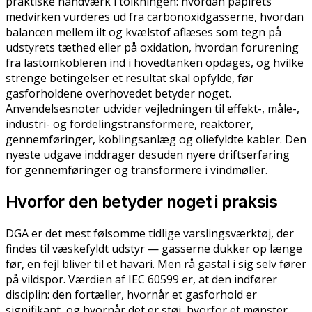
praktiske håndværk i tolkningen: hvordan papirets
medvirken vurderes ud fra carbonoxidgasserne, hvordan
balancen mellem ilt og kvælstof aflæses som tegn på
udstyrets tæthed eller på oxidation, hvordan forurening
fra lastomkobleren ind i hovedtanken opdages, og hvilke
strenge betingelser et resultat skal opfylde, før
gasforholdene overhovedet betyder noget.
Anvendelsesnoter udvider vejledningen til effekt-, måle-,
industri- og fordelingstransformere, reaktorer,
gennemføringer, koblingsanlæg og oliefyldte kabler. Den
nyeste udgave inddrager desuden nyere driftserfaring
for gennemføringer og transformere i vindmøller.
Hvorfor den betyder noget i praksis
DGA er det mest følsomme tidlige varslingsværktøj, der
findes til væskefyldt udstyr — gasserne dukker op længe
før, en fejl bliver til et havari. Men rå gastal i sig selv fører
på vildspor. Værdien af IEC 60599 er, at den indfører
disciplin: den fortæller, hvornår et gasforhold er
signifikant, og hvornår det er støj, hvorfor et mønster,