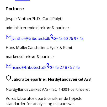
Partnere
Jesper Vinther
Ph.D., Cand.Polyt.
administrerende direktør & partner
jvinther@tribotech.dk
+45 60 76 97 45
Hans Møller
Cand.scient. Fysik & Kemi
markedsdirektør & partner
hsmo@tribotech.dk
+45 27 87 57 45
Laboratoriepartner: Nordjyllandsværket A/S
Nordjyllandsværket A/S
-
ISO 14001-certificeret
Vores laboratoriepartner sikrer de højeste
standarder for analyse og miljøansvar.