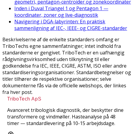
geometri, pentagon-centroider og zonekoordinater
Inden i Duval Triangel 1 og Pentagon 1 —
koordinater, zoner og live-diagnostik
Navigering i DGA-labyrinten: En praktisk
sammenligning af IEC-, IEEE- og CIGRE-standarder
Beskrivelserne af de enkelte standarders omfang er
TriboTechs egne sammenfatninger; intet indhold fra
standarderne er gengivet. TriboTech er en uafhængig
rådgivningsvirksomhed uden tilknytning til eller
godkendelse fra IEC, IEEE, CIGRE, ASTM, ISO eller andre
standardiseringsorganisationer. Standardbetegnelser og
titler tilhører de respektive organisationer; selve
dokumenterne fås via de officielle webshops, der linkes
fra hver post.
TriboTech ApS
Avanceret tribologisk diagnostik, der beskytter dine
transformere og vindmøller. Hasteanalyse på 48
timer — standardlevering på 10-15 arbejdsdage.