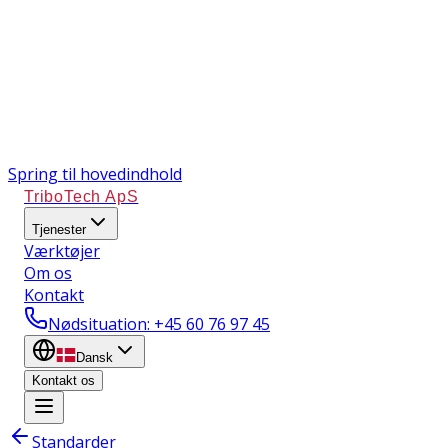
Spring til hovedindhold
TriboTech ApS
Tjenester
Værktøjer
Om os
Kontakt
Nødsituation
: +45 60 76 97 45
Dansk
Kontakt os
Standarder