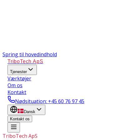
Spring til hovedindhold
TriboTech ApS
Tjenester
Værktøjer
Om os
Kontakt
Nødsituation
: +45 60 76 97 45
Dansk
Kontakt os
TriboTech ApS