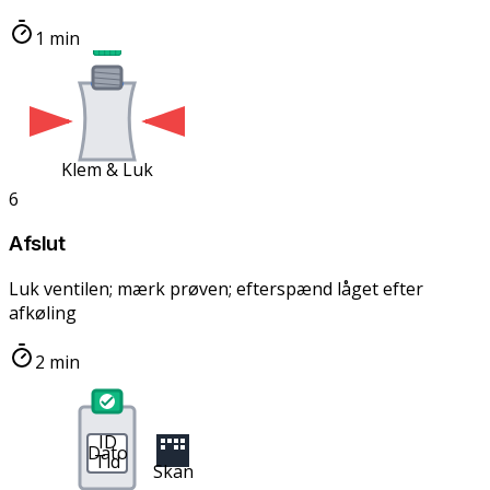
1 min
Klem & Luk
6
Afslut
Luk ventilen; mærk prøven; efterspænd låget efter
afkøling
2 min
ID
Dato
Tid
Skan