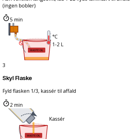
(ingen bobler)
5 min
°C
1-2 L
WASTE OIL
3
Skyl Flaske
Fyld flasken 1/3, kassér til affald
2 min
Kassér Skyl
WASTE OIL