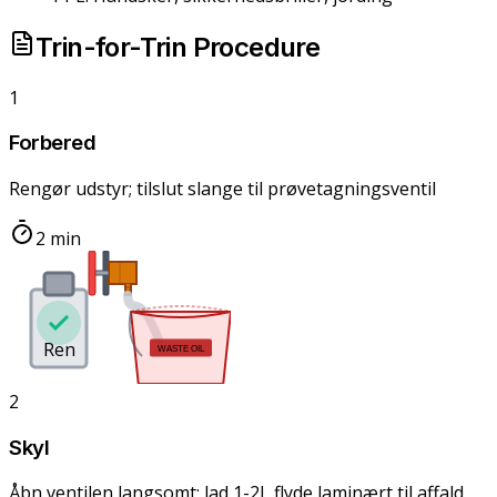
Trin-for-Trin Procedure
1
Forbered
Rengør udstyr; tilslut slange til prøvetagningsventil
2 min
Ren
WASTE OIL
2
Skyl
Åbn ventilen langsomt; lad 1-2L flyde laminært til affald