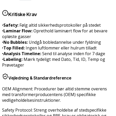
Kritiske Krav
•
Safety:
Følg altid sikkerhedsprotokoller på stedet
•
Laminar Flow:
Oprethold laminært flow for at bevare
opløste gasser
•
No Bubbles:
Undgå bobledannelse under fyldning
•
Top Filled:
Ingen luftlommer eller hulrum tilladt
•
Analysis Timeline:
Send til analyse inden for 7 dage
•
Labeling:
Mærk tydeligt med Dato, Tid, ID, Temp og
Prøvetager
Vejledning & Standardreference
OEM Alignment:
Procedurer bør altid stemme overens
med transformerproducentens (OEM) specifikke
vedligeholdelsesinstruktioner.
Safety Protocol:
Streng overholdelse af stedspecifikke
sikkerhedsprotokoller og PPE-krav er obligatorisk og