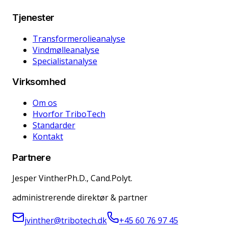
Tjenester
Transformerolieanalyse
Vindmølleanalyse
Specialistanalyse
Virksomhed
Om os
Hvorfor TriboTech
Standarder
Kontakt
Partnere
Jesper Vinther
Ph.D., Cand.Polyt.
administrerende direktør & partner
jvinther@tribotech.dk
+45 60 76 97 45