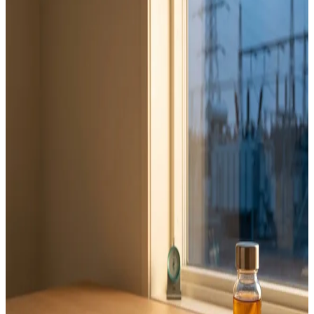
Contact TriboTech
Ready to optimize your equipment performance?
Contact our tribology experts for consultation,
analysis services, or urgent support.
Phone
24/7 Emergency
Response
Within 2 hours
Office Hours