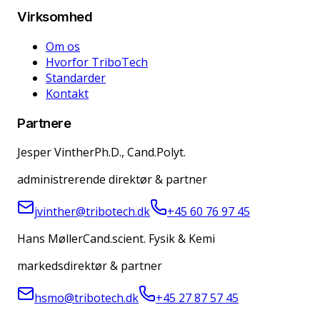
Virksomhed
Om os
Hvorfor TriboTech
Standarder
Kontakt
Partnere
Jesper Vinther
Ph.D., Cand.Polyt.
administrerende direktør & partner
jvinther@tribotech.dk
+45 60 76 97 45
Hans Møller
Cand.scient. Fysik & Kemi
markedsdirektør & partner
hsmo@tribotech.dk
+45 27 87 57 45