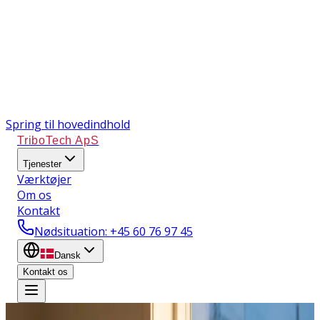
Spring til hovedindhold
TriboTech ApS
Tjenester
Værktøjer
Om os
Kontakt
Nødsituation
: +45 60 76 97 45
Dansk
Kontakt os