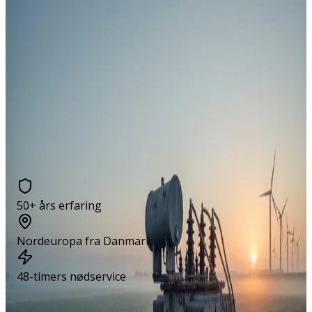
Beskyt din kritiske infrastruktur
Avanceret tribologisk diagnostik, der beskytter dine
transformere og vindmøller. Hasteanalyse på 48
timer — standardlevering på 10-15 arbejdsdage.
Få hasteanalyse
Se hvordan
Prøv vores værktøjer:
Duval Pentagon
Duval
Trekant
IEC 60599
·
Seneste artikler
50+ års erfaring
Nordeuropa fra Danmark
48-timers nødservice