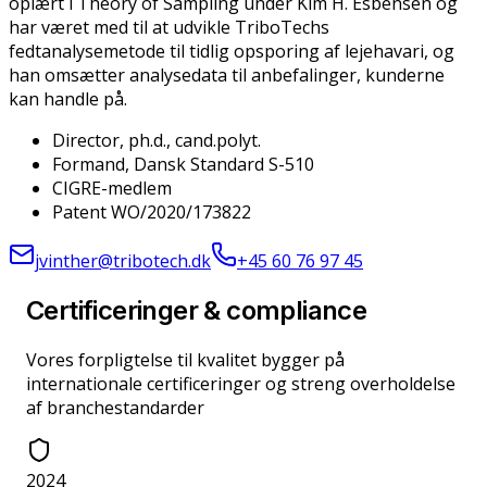
oplært i Theory of Sampling under Kim H. Esbensen og
har været med til at udvikle TriboTechs
fedtanalysemetode til tidlig opsporing af lejehavari, og
han omsætter analysedata til anbefalinger, kunderne
kan handle på.
Director, ph.d., cand.polyt.
Formand, Dansk Standard S-510
CIGRE-medlem
Patent WO/2020/173822
jvinther@tribotech.dk
+45 60 76 97 45
Certificeringer & compliance
Vores forpligtelse til kvalitet bygger på
internationale certificeringer og streng overholdelse
af branchestandarder
2024