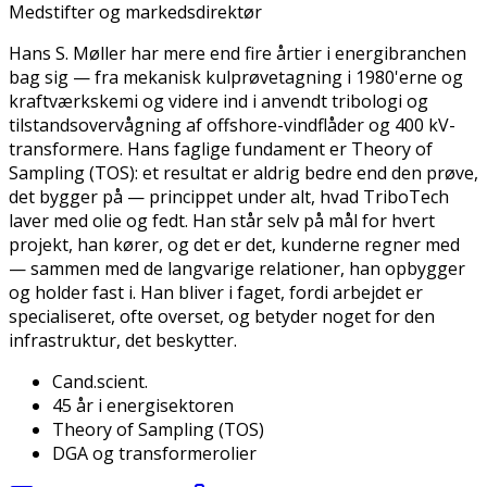
Medstifter og markedsdirektør
Hans S. Møller har mere end fire årtier i energibranchen
bag sig — fra mekanisk kulprøvetagning i 1980'erne og
kraftværkskemi og videre ind i anvendt tribologi og
tilstandsovervågning af offshore-vindflåder og 400 kV-
transformere. Hans faglige fundament er Theory of
Sampling (TOS): et resultat er aldrig bedre end den prøve,
det bygger på — princippet under alt, hvad TriboTech
laver med olie og fedt. Han står selv på mål for hvert
projekt, han kører, og det er det, kunderne regner med
— sammen med de langvarige relationer, han opbygger
og holder fast i. Han bliver i faget, fordi arbejdet er
specialiseret, ofte overset, og betyder noget for den
infrastruktur, det beskytter.
Cand.scient.
45 år i energisektoren
Theory of Sampling (TOS)
DGA og transformerolier