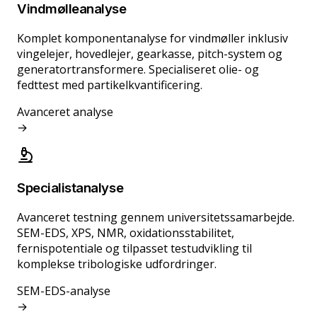
Vindmølleanalyse
Komplet komponentanalyse for vindmøller inklusiv
10-gas DGA-analyse
vingelejer, hovedlejer, gearkasse, pitch-system og
Komplet olieegenskabstest
generatortransformere. Specialiseret olie- og
PCB og korrosivt svovl
fedttest med partikelkvantificering.
Avanceret analyse
→
Specialistanalyse
Avanceret testning gennem universitetssamarbejde.
Alle kritiske tribosystemer dækket
SEM-EDS, XPS, NMR, oxidationsstabilitet,
Olie- og fedtanalyse
fernispotentiale og tilpasset testudvikling til
Avanceret slidpartikelkarakterisering
komplekse tribologiske udfordringer.
SEM-EDS-analyse
→