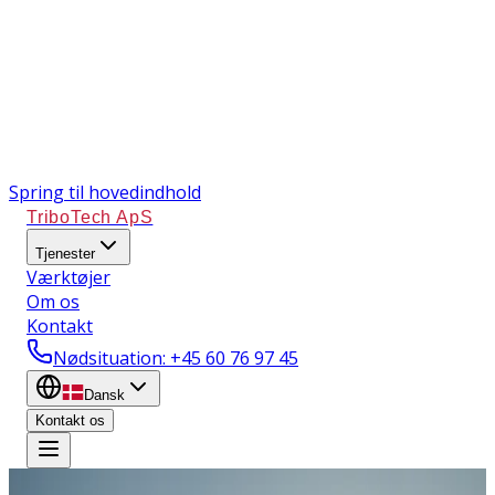
Spring til hovedindhold
TriboTech ApS
Tjenester
Værktøjer
Om os
Kontakt
Nødsituation
: +45 60 76 97 45
Dansk
Kontakt os