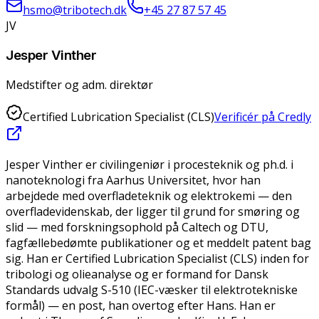
hsmo@tribotech.dk
+45 27 87 57 45
JV
Jesper Vinther
Medstifter og adm. direktør
Certified Lubrication Specialist (CLS)
Verificér på Credly
Jesper Vinther er civilingeniør i procesteknik og ph.d. i
nanoteknologi fra Aarhus Universitet, hvor han
arbejdede med overfladeteknik og elektrokemi — den
overfladevidenskab, der ligger til grund for smøring og
slid — med forskningsophold på Caltech og DTU,
fagfællebedømte publikationer og et meddelt patent bag
sig. Han er Certified Lubrication Specialist (CLS) inden for
tribologi og olieanalyse og er formand for Dansk
Standards udvalg S-510 (IEC-væsker til elektrotekniske
formål) — en post, han overtog efter Hans. Han er