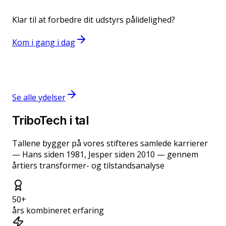
Klar til at forbedre dit udstyrs pålidelighed?
Kom i gang i dag
SEM-EDS og XPS-analyse
Oxidations- og skumtest
Fernispotentiale (MPC/QSA)
Se alle ydelser
TriboTech i tal
Tallene bygger på vores stifteres samlede karrierer
— Hans siden 1981, Jesper siden 2010 — gennem
årtiers transformer- og tilstandsanalyse
50
+
års kombineret erfaring