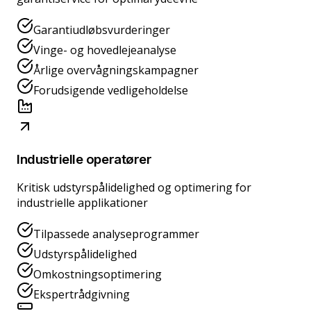
Garantiudløbsvurderinger
Vinge- og hovedlejeanalyse
Årlige overvågningskampagner
Forudsigende vedligeholdelse
Industrielle operatører
Kritisk udstyrspålidelighed og optimering for
industrielle applikationer
Tilpassede analyseprogrammer
Udstyrspålidelighed
Omkostningsoptimering
Ekspertrådgivning