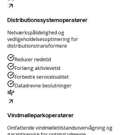
Distributionssystemoperatører
Netværkspålidelighed og
vedligeholdelsesoptimering for
distributionstransformere
Reducer nedetid
Forlæng aktivlevetid
Forbedre servicekvalitet
Datadrevne beslutninger
Vindmølleparkoperatører
Omfattende vindmølletilstandsovervågning og
garantiservice for optimal ydeevne