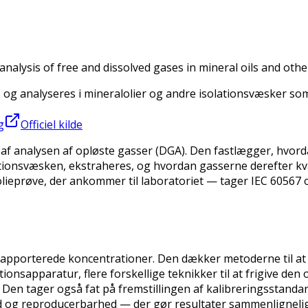
 analysis of free and dissolved gases in mineral oils and othe
 og analyseres i mineralolier og andre isolationsvæsker so
g
Officiel kilde
n af analysen af opløste gasser (DGA). Den fastlægger, hvo
lationsvæsken, ekstraheres, og hvordan gasserne derefter k
lieprøve, der ankommer til laboratoriet — tager IEC 60567 
rapporterede koncentrationer. Den dækker metoderne til at 
tionsapparatur, flere forskellige teknikker til at frigive de
 Den tager også fat på fremstillingen af kalibreringsstandar
 og reproducerbarhed — der gør resultater sammenlignelige