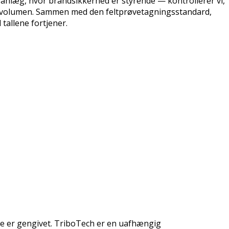
i anlæg, hvor brandsikkerhed er styrende — kontrollerer vi,
asvolumen. Sammen med den feltprøvetagningsstandard,
 tallene fortjener.
ne er gengivet. TriboTech er en uafhængig