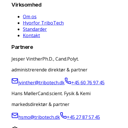
Virksomhed
Om os
Hvorfor TriboTech
Standarder
Kontakt
Partnere
Jesper Vinther
Ph.D., Cand.Polyt.
administrerende direktør & partner
jvinther@tribotech.dk
+45 60 76 97 45
Hans Møller
Cand.scient. Fysik & Kemi
markedsdirektør & partner
hsmo@tribotech.dk
+45 27 87 57 45