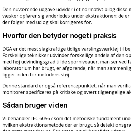
Den nuværende udgave udvider i et normativt bilag disse me
væsker opfører sig anderledes under ekstraktionen: de er
der følger med ud og skal korrigeres for.
Hvorfor den betyder noget i praksis
DGA er det mest slagkraftige tidlige varslingsværktøj til b
Forskellige teknikker udvinder forskellige andele af den 
med høj udvindingsgrad til de sporniveauer, man ser ved f
laboratorium har brugt, er afgørende, når man sammenligner
ligger inden for metodens støj.
Denne standard er også referencepunktet, når man verific
monitorer specificeres på kritiske og svært tilgængelige ak
Sådan bruger vi den
Vi behandler IEC 60567 som det metodiske fundament under 
hvilken ekstraktionsmetode der er brugt, så detektions