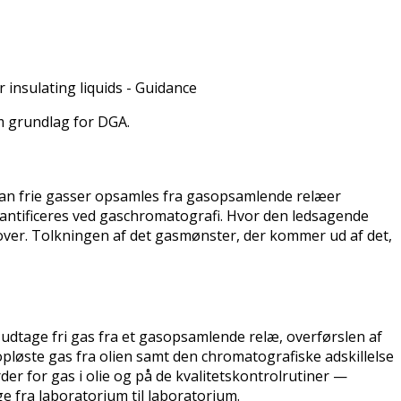
r insulating liquids - Guidance
m grundlag for DGA.
rdan frie gasser opsamles fra gasopsamlende relæer
vantificeres ved gaschromatografi. Hvor den ledsagende
over. Tolkningen af det gasmønster, der kommer ud af det,
udtage fri gas fra et gasopsamlende relæ, overførslen af
n opløste gas fra olien samt den chromatografiske adskillelse
der for gas i olie og på de kvalitetskontrolrutiner —
 fra laboratorium til laboratorium.