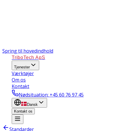
Spring til hovedindhold
TriboTech ApS
Tjenester
Værktøjer
Om os
Kontakt
Nødsituation
: +45 60 76 97 45
Dansk
Kontakt os
Standarder