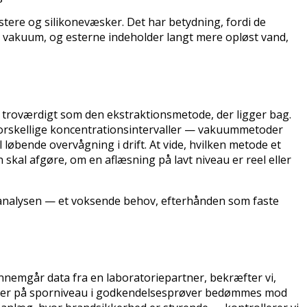
stere og silikonevæsker. Det har betydning, fordi de
 vakuum, og esterne indeholder langt mere opløst vand,
 så troværdigt som den ekstraktionsmetode, der ligger bag.
l forskellige koncentrationsintervaller — vakuummetoder
løbende overvågning i drift. At vide, hvilken metode et
skal afgøre, om en aflæsning på lavt niveau er reel eller
eanalysen — et voksende behov, efterhånden som faste
nnemgår data fra en laboratoriepartner, bekræfter vi,
inger på sporniveau i godkendelsesprøver bedømmes mod