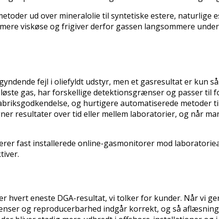
toder ud over mineralolie til syntetiske estere, naturlige e
 mere viskøse og frigiver derfor gassen langsommere under
egyndende fejl i oliefyldt udstyr, men et gasresultat er kun
opløste gas, har forskellige detektionsgrænser og passer ti
abriksgodkendelse, og hurtigere automatiserede metoder til 
 resultater over tid eller mellem laboratorier, og når man 
erer fast installerede online-gasmonitorer mod laboratori
tiver.
hvert eneste DGA-resultat, vi tolker for kunder. Når vi ge
grænser og reproducerbarhed indgår korrekt, og så aflæsn