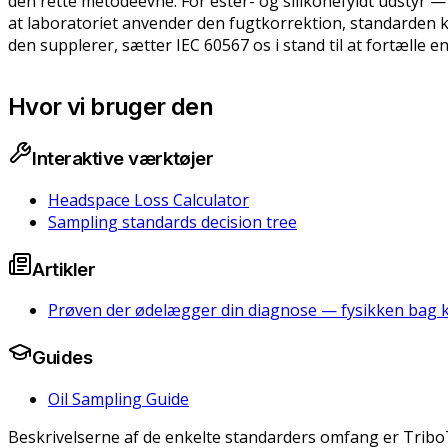
den rette metodeevne. For ester- og silikonefyldt udstyr —
at laboratoriet anvender den fugtkorrektion, standarden
den supplerer, sætter IEC 60567 os i stand til at fortælle e
Hvor vi bruger den
Interaktive værktøjer
Headspace Loss Calculator
Sampling standards decision tree
Artikler
Prøven der ødelægger din diagnose — fysikken bag k
Guides
Oil Sampling Guide
Beskrivelserne af de enkelte standarders omfang er Trib