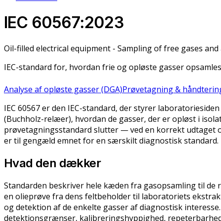
IEC 60567:2023
Oil-filled electrical equipment - Sampling of free gases and
IEC-standard for, hvordan frie og opløste gasser opsamles
Analyse af opløste gasser (DGA)
Prøvetagning & håndterin
IEC 60567 er den IEC-standard, der styrer laboratorieside
(Buchholz-relæer), hvordan de gasser, der er opløst i iso
prøvetagningsstandard slutter — ved en korrekt udtaget o
er til gengæld emnet for en særskilt diagnostisk standard.
Hvad den dækker
Standarden beskriver hele kæden fra gasopsamling til de 
en olieprøve fra dens feltbeholder til laboratoriets ekstrak
og detektion af de enkelte gasser af diagnostisk interesse.
detektionsgrænser, kalibreringshyppighed, repeterbarhed