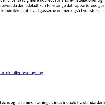
 der bliver stadig mere udbredt i offshore-installationer og 
 kræver, da den udeladt kan forvrænge det rapporterede g
n kunde ikke blot, hvad gasserne er, men også hvor stor tillid
orrekt olieprøvetagning
oTechs egne sammenfatninger; intet indhold fra standarder