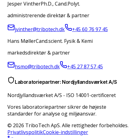
Jesper Vinther
Ph.D., Cand.Polyt.
administrerende direktør & partner
jvinther@tribotech.dk
+45 60 76 97 45
Hans Møller
Cand.scient. Fysik & Kemi
markedsdirektør & partner
hsmo@tribotech.dk
+45 27 87 57 45
Laboratoriepartner: Nordjyllandsværket A/S
Nordjyllandsværket A/S
-
ISO 14001-certificeret
Vores laboratoriepartner sikrer de højeste
standarder for analyse og miljøansvar.
© 2026 TriboTech ApS. Alle rettigheder forbeholdes.
Privatlivspolitik
Cookie-indstillinger