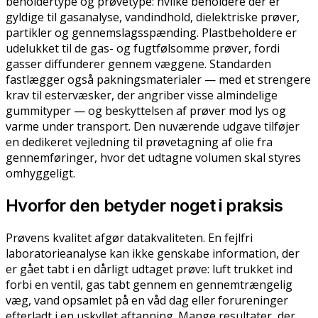
beholdertype og prøvetype: hvilke beholdere der er
gyldige til gasanalyse, vandindhold, dielektriske prøver,
partikler og gennemslagsspænding. Plastbeholdere er
udelukket til de gas- og fugtfølsomme prøver, fordi
gasser diffunderer gennem væggene. Standarden
fastlægger også pakningsmaterialer — med et strengere
krav til estervæsker, der angriber visse almindelige
gummityper — og beskyttelsen af prøver mod lys og
varme under transport. Den nuværende udgave tilføjer
en dedikeret vejledning til prøvetagning af olie fra
gennemføringer, hvor det udtagne volumen skal styres
omhyggeligt.
Hvorfor den betyder noget i praksis
Prøvens kvalitet afgør datakvaliteten. En fejlfri
laboratorieanalyse kan ikke genskabe information, der
er gået tabt i en dårligt udtaget prøve: luft trukket ind
forbi en ventil, gas tabt gennem en gennemtrængelig
væg, vand opsamlet på en våd dag eller forureninger
efterladt i en uskyllet aftapning. Mange resultater, der