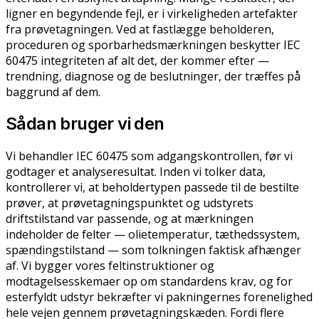
ligner en begyndende fejl, er i virkeligheden artefakter
fra prøvetagningen. Ved at fastlægge beholderen,
proceduren og sporbarhedsmærkningen beskytter IEC
60475 integriteten af alt det, der kommer efter —
trendning, diagnose og de beslutninger, der træffes på
baggrund af dem.
Sådan bruger vi den
Vi behandler IEC 60475 som adgangskontrollen, før vi
godtager et analyseresultat. Inden vi tolker data,
kontrollerer vi, at beholdertypen passede til de bestilte
prøver, at prøvetagningspunktet og udstyrets
driftstilstand var passende, og at mærkningen
indeholder de felter — olietemperatur, tæthedssystem,
spændingstilstand — som tolkningen faktisk afhænger
af. Vi bygger vores feltinstruktioner og
modtagelsesskemaer op om standardens krav, og for
esterfyldt udstyr bekræfter vi pakningernes forenelighed
hele vejen gennem prøvetagningskæden. Fordi flere