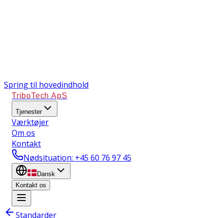
Spring til hovedindhold
TriboTech ApS
Tjenester
Værktøjer
Om os
Kontakt
Nødsituation
: +45 60 76 97 45
Dansk
Kontakt os
Standarder