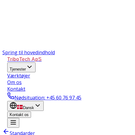
Spring til hovedindhold
TriboTech ApS
Tjenester
Værktøjer
Om os
Kontakt
Nødsituation
: +45 60 76 97 45
Dansk
Kontakt os
Standarder