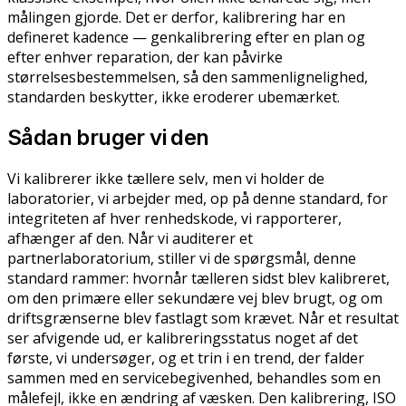
målingen gjorde. Det er derfor, kalibrering har en
defineret kadence — genkalibrering efter en plan og
efter enhver reparation, der kan påvirke
størrelsesbestemmelsen, så den sammenlignelighed,
standarden beskytter, ikke eroderer ubemærket.
Sådan bruger vi den
Vi kalibrerer ikke tællere selv, men vi holder de
laboratorier, vi arbejder med, op på denne standard, for
integriteten af hver renhedskode, vi rapporterer,
afhænger af den. Når vi auditerer et
partnerlaboratorium, stiller vi de spørgsmål, denne
standard rammer: hvornår tælleren sidst blev kalibreret,
om den primære eller sekundære vej blev brugt, og om
driftsgrænserne blev fastlagt som krævet. Når et resultat
ser afvigende ud, er kalibreringsstatus noget af det
første, vi undersøger, og et trin i en trend, der falder
sammen med en servicebegivenhed, behandles som en
målefejl, ikke en ændring af væsken. Den kalibrering, ISO