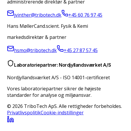
administrerende direktør & partner
jvinther@tribotech.dk
+45 60 76 97 45
Hans Møller
Cand.scient. Fysik & Kemi
markedsdirektør & partner
hsmo@tribotech.dk
+45 27 87 57 45
Laboratoriepartner: Nordjyllandsværket A/S
Nordjyllandsværket A/S
-
ISO 14001-certificeret
Vores laboratoriepartner sikrer de højeste
standarder for analyse og miljøansvar.
© 2026 TriboTech ApS. Alle rettigheder forbeholdes.
Privatlivspolitik
Cookie-indstillinger