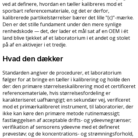
ved at definere, hvordan en tæller kalibreres mod et
sporbart referencemateriale, og det er derfor,
kalibrerede partikelstørrelser bærer det lille "(c)"-mærke.
Den er det stille fundament under den mere synlige
renhedskode — det, der lader et mål sat af en OEM i ét
land blive tjekket af et laboratorium i et andet og stolet
på af en aktivejer i et tredje.
Hvad den dækker
Standarden angiver de procedurer, et laboratorium
følger for at bringe en tæller i kalibrering og holde den
der: den primære størrelseskalibrering mod et certificeret
referencemateriale, hvis størrelsesfordeling er
karakteriseret uafhængigt; en sekundær vej, verificeret
mod et primærkalibreret instrument, til laboratorier, der
ikke kan køre den primære metode rutinemæssigt;
fastlæggelsen af acceptable drifts- og ydeevnegrænser;
verifikation af sensorens ydeevne med et defineret
prøvestøv; og de koncentrations- og strømningsforhold,