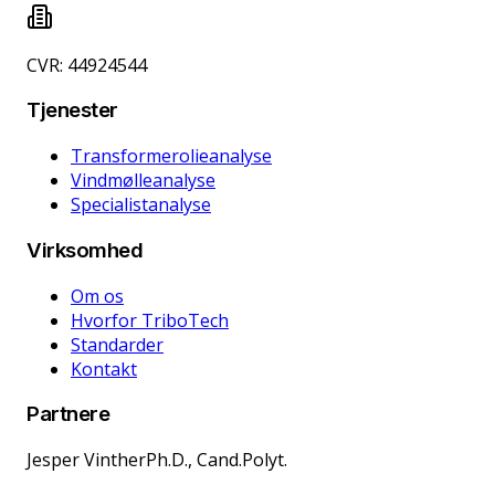
CVR: 44924544
Tjenester
Transformerolieanalyse
Vindmølleanalyse
Specialistanalyse
Virksomhed
Om os
Hvorfor TriboTech
Standarder
Kontakt
Partnere
Jesper Vinther
Ph.D., Cand.Polyt.