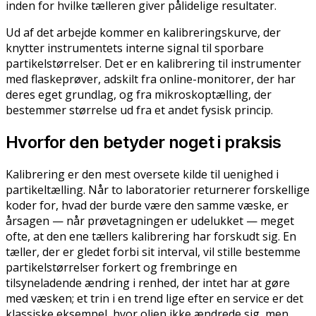
inden for hvilke tælleren giver pålidelige resultater.
Ud af det arbejde kommer en kalibreringskurve, der
knytter instrumentets interne signal til sporbare
partikelstørrelser. Det er en kalibrering til instrumenter
med flaskeprøver, adskilt fra online-monitorer, der har
deres eget grundlag, og fra mikroskoptælling, der
bestemmer størrelse ud fra et andet fysisk princip.
Hvorfor den betyder noget i praksis
Kalibrering er den mest oversete kilde til uenighed i
partikeltælling. Når to laboratorier returnerer forskellige
koder for, hvad der burde være den samme væske, er
årsagen — når prøvetagningen er udelukket — meget
ofte, at den ene tællers kalibrering har forskudt sig. En
tæller, der er gledet forbi sit interval, vil stille bestemme
partikelstørrelser forkert og frembringe en
tilsyneladende ændring i renhed, der intet har at gøre
med væsken; et trin i en trend lige efter en service er det
klassiske eksempel, hvor olien ikke ændrede sig, men