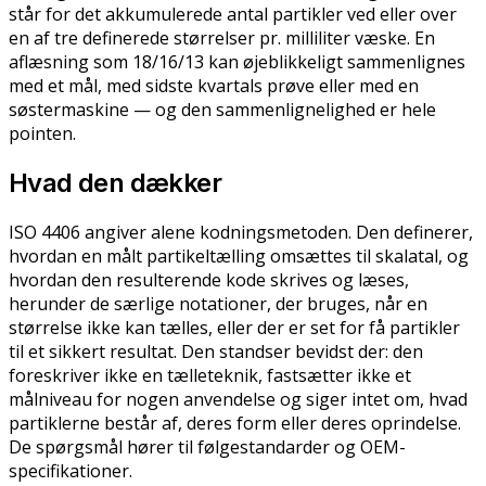
står for det akkumulerede antal partikler ved eller over
en af tre definerede størrelser pr. milliliter væske. En
aflæsning som 18/16/13 kan øjeblikkeligt sammenlignes
med et mål, med sidste kvartals prøve eller med en
søstermaskine — og den sammenlignelighed er hele
pointen.
Hvad den dækker
ISO 4406 angiver alene kodningsmetoden. Den definerer,
hvordan en målt partikeltælling omsættes til skalatal, og
hvordan den resulterende kode skrives og læses,
herunder de særlige notationer, der bruges, når en
størrelse ikke kan tælles, eller der er set for få partikler
til et sikkert resultat. Den standser bevidst der: den
foreskriver ikke en tælleteknik, fastsætter ikke et
målniveau for nogen anvendelse og siger intet om, hvad
partiklerne består af, deres form eller deres oprindelse.
De spørgsmål hører til følgestandarder og OEM-
specifikationer.