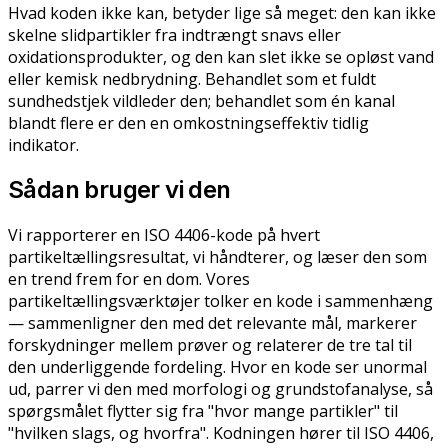
Hvad koden ikke kan, betyder lige så meget: den kan ikke
skelne slidpartikler fra indtrængt snavs eller
oxidationsprodukter, og den kan slet ikke se opløst vand
eller kemisk nedbrydning. Behandlet som et fuldt
sundhedstjek vildleder den; behandlet som én kanal
blandt flere er den en omkostningseffektiv tidlig
indikator.
Sådan bruger vi den
Vi rapporterer en ISO 4406-kode på hvert
partikeltællingsresultat, vi håndterer, og læser den som
en trend frem for en dom. Vores
partikeltællingsværktøjer tolker en kode i sammenhæng
— sammenligner den med det relevante mål, markerer
forskydninger mellem prøver og relaterer de tre tal til
den underliggende fordeling. Hvor en kode ser unormal
ud, parrer vi den med morfologi og grundstofanalyse, så
spørgsmålet flytter sig fra "hvor mange partikler" til
"hvilken slags, og hvorfra". Kodningen hører til ISO 4406,