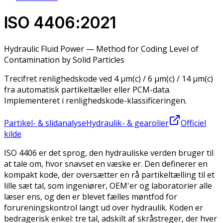
ISO 4406:2021
Hydraulic Fluid Power — Method for Coding Level of
Contamination by Solid Particles
Trecifret renlighedskode ved 4 µm(c) / 6 µm(c) / 14 µm(c)
fra automatisk partikeltæller eller PCM-data.
Implementeret i renlighedskode-klassificeringen.
Partikel- & slidanalyse
Hydraulik- & gearolier
Officiel
kilde
ISO 4406 er det sprog, den hydrauliske verden bruger til
at tale om, hvor snavset en væske er. Den definerer en
kompakt kode, der oversætter en rå partikeltælling til et
lille sæt tal, som ingeniører, OEM'er og laboratorier alle
læser ens, og den er blevet fælles møntfod for
forureningskontrol langt ud over hydraulik. Koden er
bedragerisk enkel: tre tal, adskilt af skråstreger, der hver