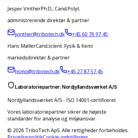
Jesper Vinther
Ph.D., Cand.Polyt.
administrerende direktør & partner
jvinther@tribotech.dk
+45 60 76 97 45
Hans Møller
Cand.scient. Fysik & Kemi
markedsdirektør & partner
hsmo@tribotech.dk
+45 27 87 57 45
Laboratoriepartner: Nordjyllandsværket A/S
Nordjyllandsværket A/S
-
ISO 14001-certificeret
Vores laboratoriepartner sikrer de højeste
standarder for analyse og miljøansvar.
© 2026 TriboTech ApS. Alle rettigheder forbeholdes.
Privatlivspolitik
Cookie-indstillinger