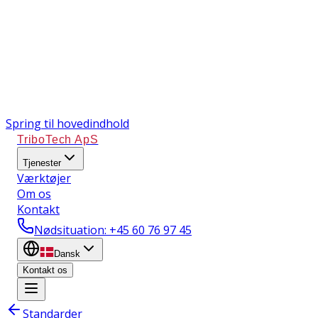
Spring til hovedindhold
TriboTech ApS
Tjenester
Værktøjer
Om os
Kontakt
Nødsituation
: +45 60 76 97 45
Dansk
Kontakt os
Standarder