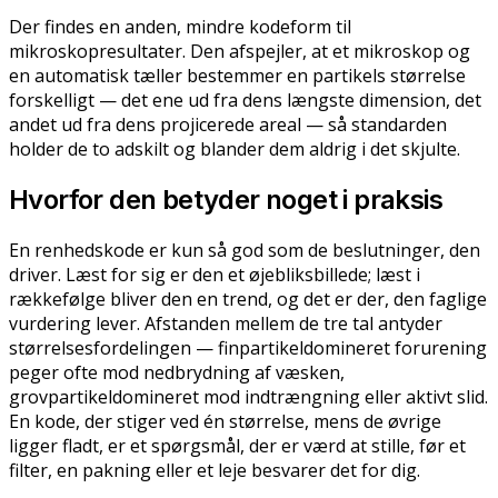
Der findes en anden, mindre kodeform til
mikroskopresultater. Den afspejler, at et mikroskop og
en automatisk tæller bestemmer en partikels størrelse
forskelligt — det ene ud fra dens længste dimension, det
andet ud fra dens projicerede areal — så standarden
holder de to adskilt og blander dem aldrig i det skjulte.
Hvorfor den betyder noget i praksis
En renhedskode er kun så god som de beslutninger, den
driver. Læst for sig er den et øjebliksbillede; læst i
rækkefølge bliver den en trend, og det er der, den faglige
vurdering lever. Afstanden mellem de tre tal antyder
størrelsesfordelingen — finpartikeldomineret forurening
peger ofte mod nedbrydning af væsken,
grovpartikeldomineret mod indtrængning eller aktivt slid.
En kode, der stiger ved én størrelse, mens de øvrige
ligger fladt, er et spørgsmål, der er værd at stille, før et
filter, en pakning eller et leje besvarer det for dig.