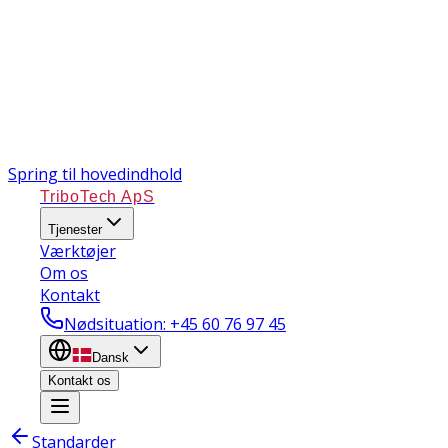
Spring til hovedindhold
TriboTech ApS
Tjenester
Værktøjer
Om os
Kontakt
Nødsituation
: +45 60 76 97 45
Dansk
Kontakt os
Standarder