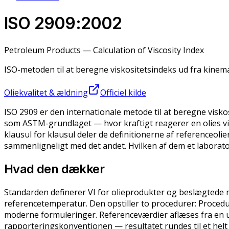
ISO 2909:2002
Petroleum Products — Calculation of Viscosity Index
ISO-metoden til at beregne viskositetsindeks ud fra kinem
Oliekvalitet & ældning
Officiel kilde
ISO 2909 er den internationale metode til at beregne visk
som ASTM-grundlaget — hvor kraftigt reagerer en olies vis
klausul for klausul deler de definitionerne af referenceol
sammenligneligt med det andet. Hvilken af dem et laborator
Hvad den dækker
Standarden definerer VI for olieprodukter og beslægtede m
referencetemperatur. Den opstiller to procedurer: Procedure
moderne formuleringer. Referenceværdier aflæses fra en ud
rapporteringskonventionen — resultatet rundes til et helt 