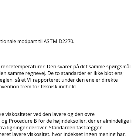
ationale modpart til ASTM D2270.
 referencetemperaturer. Den svarer på det samme spørgsmål
en samme regnevej. De to standarder er ikke blot ens;
eglen, så et VI rapporteret under den ene er direkte
nvention frem for teknisk indhold.
e viskositeter ved den lavere og den øvre
 og Procedure B for de højindeksolier, der er almindelige i
fra ligninger derover. Standarden fastlægger
eret lavere viskositet, hvor indekset ingen mening har.