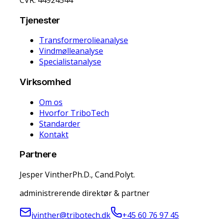
Tjenester
Transformerolieanalyse
Vindmølleanalyse
Specialistanalyse
Virksomhed
Om os
Hvorfor TriboTech
Standarder
Kontakt
Partnere
Jesper Vinther
Ph.D., Cand.Polyt.
administrerende direktør & partner
jvinther@tribotech.dk
+45 60 76 97 45