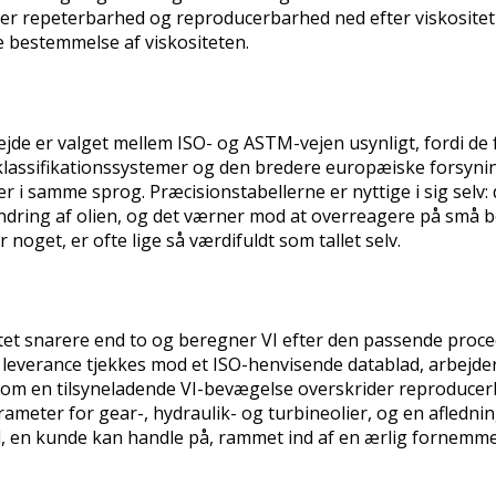
der repeterbarhed og reproducerbarhed ned efter viskosite
de bestemmelse af viskositeten.
ejde er valget mellem ISO- og ASTM-vejen usynligt, fordi d
O-klassifikationssystemer og den bredere europæiske forsyni
r i samme sprog. Præcisionstabellerne er nyttige i sig selv: d
ændring af olien, og det værner mod at overreagere på små 
 noget, er ofte lige så værdifuldt som tallet selv.
t snarere end to og beregner VI efter den passende proced
leverance tjekkes mod et ISO-henvisende datablad, arbejder v
e, om en tilsyneladende VI-bevægelse overskrider reproduce
eter for gear-, hydraulik- og turbineolier, og en afledning 
al, en kunde kan handle på, rammet ind af en ærlig fornemmel