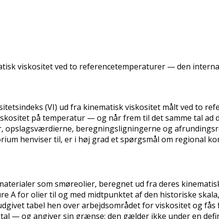
atisk viskositet ved to referencetemperaturer — den intern
ositetsindeks (VI) ud fra kinematisk viskositet målt ved to
kositet på temperatur — og når frem til det samme tal ad d
ier, opslagsværdierne, beregningsligningerne og afrundingsr
ium henviser til, er i høj grad et spørgsmål om regional ko
aterialer som smøreolier, beregnet ud fra deres kinematisk
 A for olier til og med midtpunktet af den historiske skala,
givet tabel hen over arbejdsområdet for viskositet og fås 
tal — og angiver sin grænse: den gælder ikke under en defin