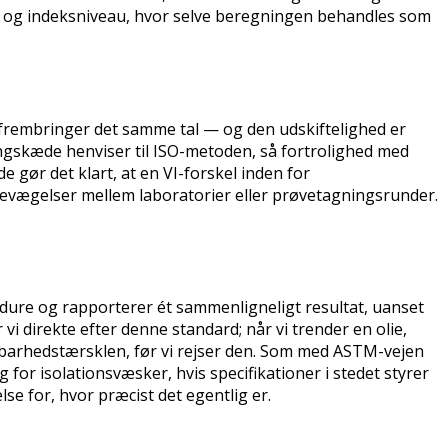
t og indeksniveau, hvor selve beregningen behandles som
e frembringer det samme tal — og den udskiftelighed er
ngskæde henviser til ISO-metoden, så fortrolighed med
e gør det klart, at en VI-forskel inden for
bevægelser mellem laboratorier eller prøvetagningsrunder.
ure og rapporterer ét sammenligneligt resultat, uanset
i direkte efter denne standard; når vi trender en olie,
rbarhedstærsklen, før vi rejser den. Som med ASTM-vejen
for isolationsvæsker, hvis specifikationer i stedet styrer
se for, hvor præcist det egentlig er.