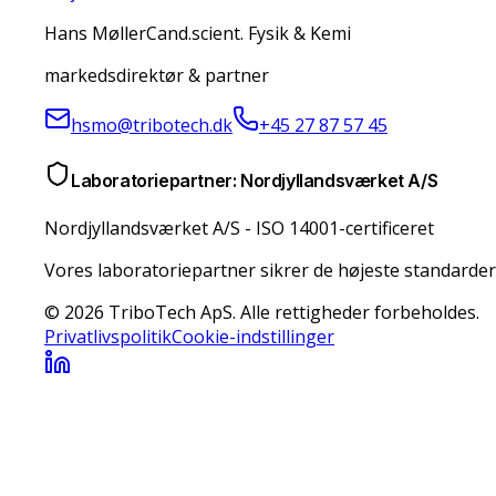
Hans Møller
Cand.scient. Fysik & Kemi
markedsdirektør & partner
hsmo@tribotech.dk
+45 27 87 57 45
Laboratoriepartner: Nordjyllandsværket A/S
Nordjyllandsværket A/S
-
ISO 14001-certificeret
Vores laboratoriepartner sikrer de højeste standarder
© 2026 TriboTech ApS. Alle rettigheder forbeholdes.
Privatlivspolitik
Cookie-indstillinger