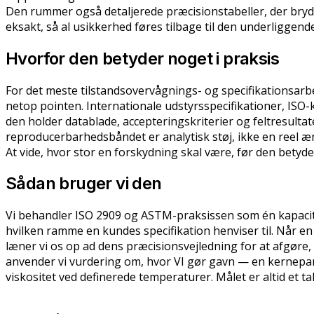
Den rummer også detaljerede præcisionstabeller, der bry
eksakt, så al usikkerhed føres tilbage til den underliggen
Hvorfor den betyder noget i praksis
For det meste tilstandsovervågnings- og specifikationsarb
netop pointen. Internationale udstyrsspecifikationer, IS
den holder datablade, accepteringskriterier og feltresultate
reproducerbarhedsbåndet er analytisk støj, ikke en reel 
At vide, hvor stor en forskydning skal være, før den betyder
Sådan bruger vi den
Vi behandler ISO 2909 og ASTM-praksissen som én kapacite
hvilken ramme en kundes specifikation henviser til. Når en 
læner vi os op ad dens præcisionsvejledning for at afgør
anvender vi vurdering om, hvor VI gør gavn — en kerneparam
viskositet ved definerede temperaturer. Målet er altid et t