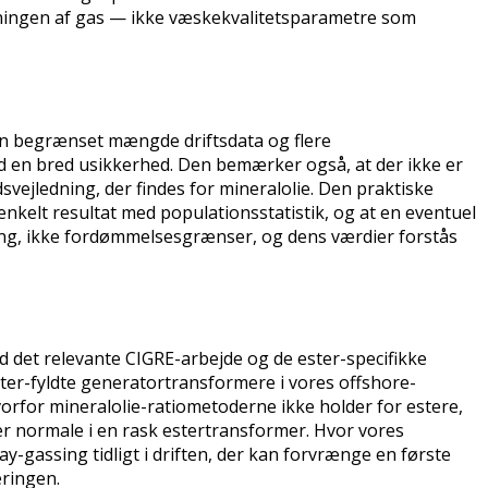
lkningen af gas — ikke væskekvalitetsparametre som
n begrænset mængde driftsdata og flere
med en bred usikkerhed. Den bemærker også, at der ikke er
svejledning, der findes for mineralolie. Den praktiske
nkelt resultat med populationsstatistik, og at en eventuel
ning, ikke fordømmelsesgrænser, og dens værdier forstås
 det relevante CIGRE-arbejde og de ester-specifikke
ter-fyldte generatortransformere i vores offshore-
vorfor mineralolie-ratiometoderne ikke holder for estere,
 er normale i en rask estertransformer. Hvor vores
y-gassing tidligt i driften, der kan forvrænge en første
ringen.