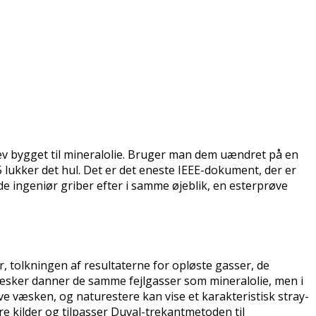
blev bygget til mineralolie. Bruger man dem uændret på en
5 lukker det hul. Det er det eneste IEEE-dokument, der er
de ingeniør griber efter i samme øjeblik, en esterprøve
 tolkningen af resultaterne for opløste gasser, de
væsker danner de samme fejlgasser som mineralolie, men i
 væsken, og naturestere kan vise et karakteristisk stray-
e kilder og tilpasser Duval-trekantmetoden til