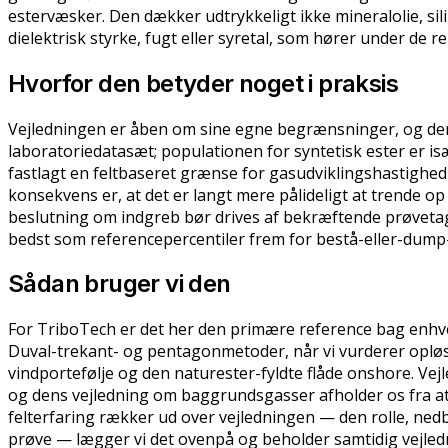
estervæsker. Den dækker udtrykkeligt ikke mineralolie, si
dielektrisk styrke, fugt eller syretal, som hører under de 
Hvorfor den betyder noget i praksis
Vejledningen er åben om sine egne begrænsninger, og den
laboratoriedatasæt; populationen for syntetisk ester er is
fastlagt en feltbaseret grænse for gasudviklingshastighed 
konsekvens er, at det er langt mere pålideligt at trende o
beslutning om indgreb bør drives af bekræftende prøvetag
bedst som referencepercentiler frem for bestå-eller-dump
Sådan bruger vi den
For TriboTech er det her den primære reference bag enhve
Duval-trekant- og pentagonmetoder, når vi vurderer opløst
vindportefølje og den naturester-fyldte flåde onshore. Vej
og dens vejledning om baggrundsgasser afholder os fra at s
felterfaring rækker ud over vejledningen — den rolle, nedbr
prøve — lægger vi det ovenpå og beholder samtidig vejl