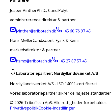
Partnere
Jesper Vinther
Ph.D., Cand.Polyt.
administrerende direktør & partner
jvinther@tribotech.dk
+45 60 76 97 45
Hans Møller
Cand.scient. Fysik & Kemi
markedsdirektør & partner
hsmo@tribotech.dk
+45 27 87 57 45
Laboratoriepartner: Nordjyllandsværket A/S
Nordjyllandsværket A/S
-
ISO 14001-certificeret
Vores laboratoriepartner sikrer de højeste standarder
© 2026 TriboTech ApS. Alle rettigheder forbeholdes.
Privatlivspolitik
Cookie-indstillinger