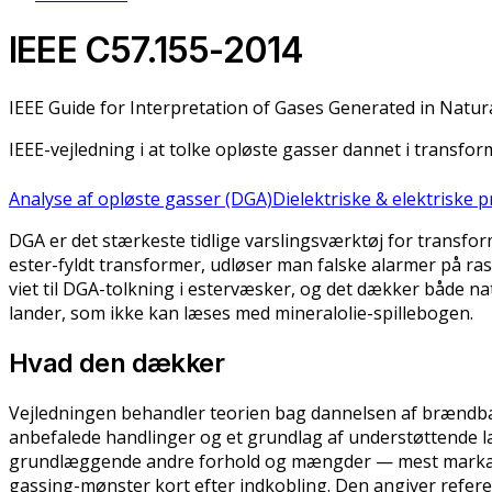
IEEE C57.155-2014
IEEE Guide for Interpretation of Gases Generated in Natu
IEEE-vejledning i at tolke opløste gasser dannet i transform
Analyse af opløste gasser (DGA)
Dielektriske & elektriske 
DGA er det stærkeste tidlige varslingsværktøj for transform
ester-fyldt transformer, udløser man falske alarmer på rask
viet til DGA-tolkning i estervæsker, og det dækker både na
lander, som ikke kan læses med mineralolie-spillebogen.
Hvad den dækker
Vejledningen behandler teorien bag dannelsen af brændbare
anbefalede handlinger og et grundlag af understøttende la
grundlæggende andre forhold og mængder — mest markant dan
gassing-mønster kort efter indkobling. Den angiver refere