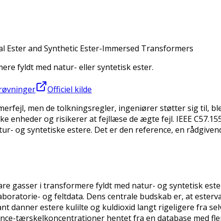
ral Ester and Synthetic Ester-Immersed Transformers
ere fyldt med natur- eller syntetisk ester.
prøvninger
Officiel kilde
erfejl, men de tolkningsregler, ingeniører støtter sig til, 
e enheder og risikerer at fejllæse de ægte fejl. IEEE C57.15
tur- og syntetiske estere. Det er den reference, en rådgiven
 gasser i transformere fyldt med natur- og syntetisk ester,
boratorie- og feltdata. Dens centrale budskab er, at ester
ner estere kulilte og kuldioxid langt rigeligere fra selve
nce-tærskelkoncentrationer hentet fra en database med fler