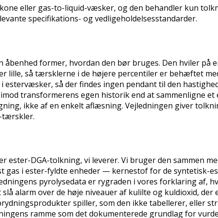
likone eller gas-to-liquid-væsker, og den behandler kun to
relevante specifikations- og vedligeholdelsesstandarder.
 åbenhed former, hvordan den bør bruges. Den hviler på e
ær lille, så tærsklerne i de højere percentiler er behæftet 
i estervæsker, så der findes ingen pendant til den hastighed
p imod transformerens egen historik end at sammenligne et e
ning, ikke af en enkelt aflæsning. Vejledningen giver tolk
-tærskler.
r ester-DGA-tolkning, vi leverer. Vi bruger den sammen med
 gas i ester-fyldte enheder — kernestof for de syntetisk-es
ledningens pyrolysedata er rygraden i vores forklaring af, h
lå alarm over de høje niveauer af kulilte og kuldioxid, der
ydningsprodukter spiller, som den ikke tabellerer, eller stra
edningens ramme som det dokumenterede grundlag for vurde