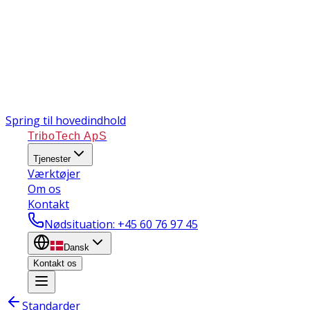
Spring til hovedindhold
TriboTech ApS
Tjenester
Værktøjer
Om os
Kontakt
Nødsituation
: +45 60 76 97 45
Dansk
Kontakt os
Standarder