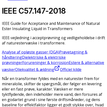
IEEE C57.147-2018
IEEE Guide for Acceptance and Maintenance of Natural
Ester Insulating Liquid in Transformers
IEEE-vejledning i acceptprøvning og vedligeholdelse i drift
af naturestervæske i transformere.
Analyse af opløste gasser (DGA)
Prøvetagning &
håndtering
Dielektriske & elektriske
prøvninger
Forureninger & korrosion
Estere & alternative
væsker
Oliekvalitet & ældning
Officiel kilde
Når en transformer fyldes med en naturester frem for
mineralolie, skifter de spørgsmål, der følger en levering
eller en fast prøve, karakter. Væsken er mere
tyktflydende, den indeholder mere vand, den forsures af
en godartet grund i sine første driftsmåneder, og dens
baseline for effektfaktor ligger et godt stykke over, hvad