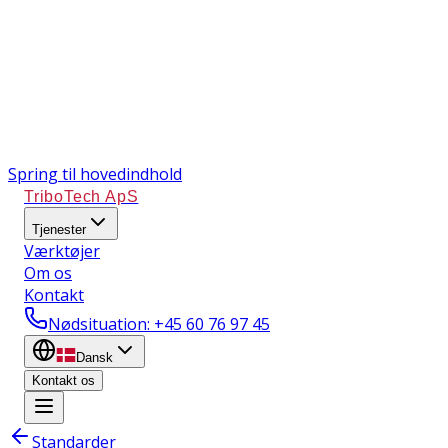
Spring til hovedindhold
TriboTech ApS
Tjenester
Værktøjer
Om os
Kontakt
Nødsituation
: +45 60 76 97 45
Dansk
Kontakt os
Standarder