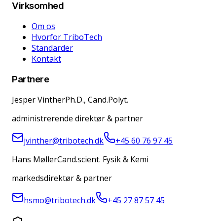
Virksomhed
Om os
Hvorfor TriboTech
Standarder
Kontakt
Partnere
Jesper Vinther
Ph.D., Cand.Polyt.
administrerende direktør & partner
jvinther@tribotech.dk
+45 60 76 97 45
Hans Møller
Cand.scient. Fysik & Kemi
markedsdirektør & partner
hsmo@tribotech.dk
+45 27 87 57 45