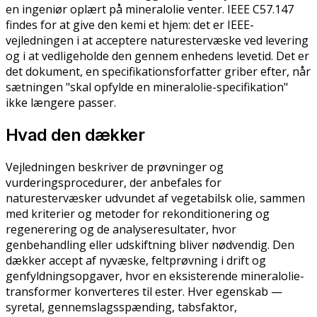
en ingeniør oplært på mineralolie venter. IEEE C57.147
findes for at give den kemi et hjem: det er IEEE-
vejledningen i at acceptere naturestervæske ved levering
og i at vedligeholde den gennem enhedens levetid. Det er
det dokument, en specifikationsforfatter griber efter, når
sætningen "skal opfylde en mineralolie-specifikation"
ikke længere passer.
Hvad den dækker
Vejledningen beskriver de prøvninger og
vurderingsprocedurer, der anbefales for
naturestervæsker udvundet af vegetabilsk olie, sammen
med kriterier og metoder for rekonditionering og
regenerering og de analyseresultater, hvor
genbehandling eller udskiftning bliver nødvendig. Den
dækker accept af nyvæske, feltprøvning i drift og
genfyldningsopgaver, hvor en eksisterende mineralolie-
transformer konverteres til ester. Hver egenskab —
syretal, gennemslagsspænding, tabsfaktor,