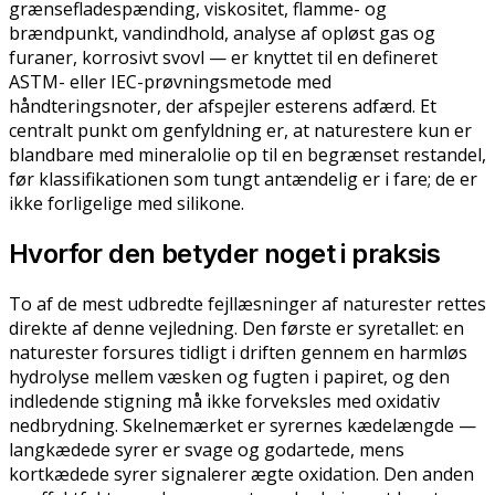
grænsefladespænding, viskositet, flamme- og
brændpunkt, vandindhold, analyse af opløst gas og
furaner, korrosivt svovl — er knyttet til en defineret
ASTM- eller IEC-prøvningsmetode med
håndteringsnoter, der afspejler esterens adfærd. Et
centralt punkt om genfyldning er, at naturestere kun er
blandbare med mineralolie op til en begrænset restandel,
før klassifikationen som tungt antændelig er i fare; de er
ikke forligelige med silikone.
Hvorfor den betyder noget i praksis
To af de mest udbredte fejllæsninger af naturester rettes
direkte af denne vejledning. Den første er syretallet: en
naturester forsures tidligt i driften gennem en harmløs
hydrolyse mellem væsken og fugten i papiret, og den
indledende stigning må ikke forveksles med oxidativ
nedbrydning. Skelnemærket er syrernes kædelængde —
langkædede syrer er svage og godartede, mens
kortkædede syrer signalerer ægte oxidation. Den anden