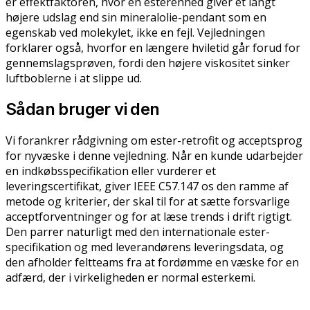
er effektfaktoren, hvor en esterenhed giver et langt
højere udslag end sin mineralolie-pendant som en
egenskab ved molekylet, ikke en fejl. Vejledningen
forklarer også, hvorfor en længere hviletid går forud for
gennemslagsprøven, fordi den højere viskositet sinker
luftboblerne i at slippe ud.
Sådan bruger vi den
Vi forankrer rådgivning om ester-retrofit og acceptsprog
for nyvæske i denne vejledning. Når en kunde udarbejder
en indkøbsspecifikation eller vurderer et
leveringscertifikat, giver IEEE C57.147 os den ramme af
metode og kriterier, der skal til for at sætte forsvarlige
acceptforventninger og for at læse trends i drift rigtigt.
Den parrer naturligt med den internationale ester-
specifikation og med leverandørens leveringsdata, og
den afholder feltteams fra at fordømme en væske for en
adfærd, der i virkeligheden er normal esterkemi.