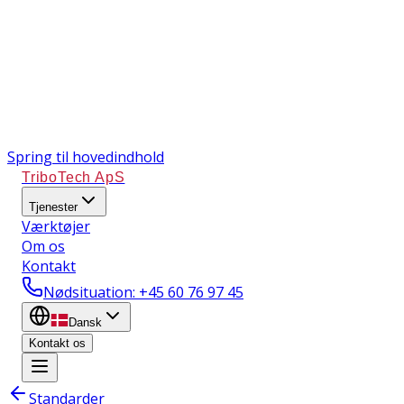
Spring til hovedindhold
TriboTech ApS
Tjenester
Værktøjer
Om os
Kontakt
Nødsituation
: +45 60 76 97 45
Dansk
Kontakt os
Standarder