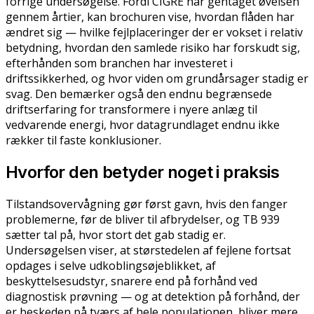
forrige undersøgelse. Fordi CIGRE har gentaget øvelsen
gennem årtier, kan brochuren vise, hvordan flåden har
ændret sig — hvilke fejlplaceringer der er vokset i relativ
betydning, hvordan den samlede risiko har forskudt sig,
efterhånden som branchen har investeret i
driftssikkerhed, og hvor viden om grundårsager stadig er
svag. Den bemærker også den endnu begrænsede
driftserfaring for transformere i nyere anlæg til
vedvarende energi, hvor datagrundlaget endnu ikke
rækker til faste konklusioner.
Hvorfor den betyder noget i praksis
Tilstandsovervågning gør først gavn, hvis den fanger
problemerne, før de bliver til afbrydelser, og TB 939
sætter tal på, hvor stort det gab stadig er.
Undersøgelsen viser, at størstedelen af fejlene fortsat
opdages i selve udkoblingsøjeblikket, af
beskyttelsesudstyr, snarere end på forhånd ved
diagnostisk prøvning — og at detektion på forhånd, der
er beskeden på tværs af hele populationen, bliver mere