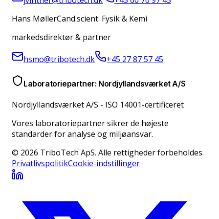
jvinther@tribotech.dk
+45 60 76 97 45
Hans Møller
Cand.scient. Fysik & Kemi
markedsdirektør & partner
hsmo@tribotech.dk
+45 27 87 57 45
Laboratoriepartner: Nordjyllandsværket A/S
Nordjyllandsværket A/S
-
ISO 14001-certificeret
Vores laboratoriepartner sikrer de højeste
standarder for analyse og miljøansvar.
© 2026 TriboTech ApS. Alle rettigheder forbeholdes.
Privatlivspolitik
Cookie-indstillinger