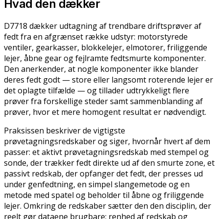
Hvad den dækker
D7718 dækker udtagning af trendbare driftsprøver af
fedt fra en afgrænset række udstyr: motorstyrede
ventiler, gearkasser, blokkelejer, elmotorer, friliggende
lejer, åbne gear og fejlramte fedtsmurte komponenter.
Den anerkender, at nogle komponenter ikke blander
deres fedt godt — store eller langsomt roterende lejer er
det oplagte tilfælde — og tillader udtrykkeligt flere
prøver fra forskellige steder samt sammenblanding af
prøver, hvor et mere homogent resultat er nødvendigt.
Praksissen beskriver de vigtigste
prøvetagningsredskaber og siger, hvornår hvert af dem
passer: et aktivt prøvetagningsredskab med stempel og
sonde, der trækker fedt direkte ud af den smurte zone, et
passivt redskab, der opfanger det fedt, der presses ud
under genfedtning, en simpel slangemetode og en
metode med spatel og beholder til åbne og friliggende
lejer. Omkring de redskaber sætter den den disciplin, der
reelt gør dataene brugbare: renhed af redskab og