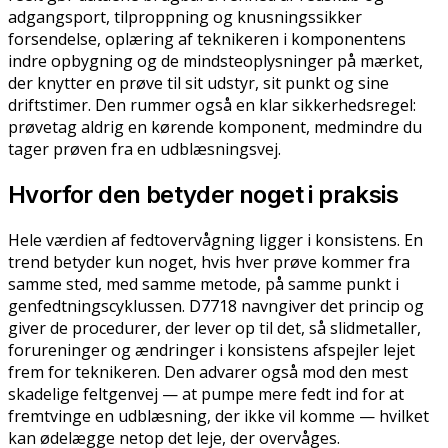
adgangsport, tilproppning og knusningssikker
forsendelse, oplæring af teknikeren i komponentens
indre opbygning og de mindsteoplysninger på mærket,
der knytter en prøve til sit udstyr, sit punkt og sine
driftstimer. Den rummer også en klar sikkerhedsregel:
prøvetag aldrig en kørende komponent, medmindre du
tager prøven fra en udblæsningsvej.
Hvorfor den betyder noget i praksis
Hele værdien af fedtovervågning ligger i konsistens. En
trend betyder kun noget, hvis hver prøve kommer fra
samme sted, med samme metode, på samme punkt i
genfedtningscyklussen. D7718 navngiver det princip og
giver de procedurer, der lever op til det, så slidmetaller,
forureninger og ændringer i konsistens afspejler lejet
frem for teknikeren. Den advarer også mod den mest
skadelige feltgenvej — at pumpe mere fedt ind for at
fremtvinge en udblæsning, der ikke vil komme — hvilket
kan ødelægge netop det leje, der overvåges.