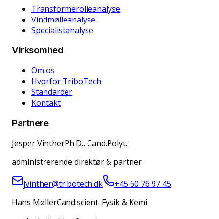
Transformerolieanalyse
Vindmølleanalyse
Specialistanalyse
Virksomhed
Om os
Hvorfor TriboTech
Standarder
Kontakt
Partnere
Jesper Vinther
Ph.D., Cand.Polyt.
administrerende direktør & partner
jvinther@tribotech.dk
+45 60 76 97 45
Hans Møller
Cand.scient. Fysik & Kemi