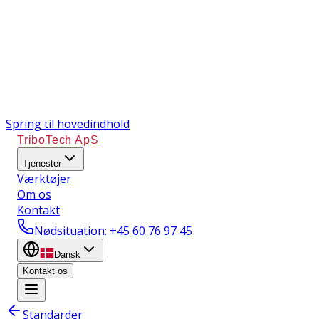
Spring til hovedindhold
TriboTech ApS
Tjenester
Værktøjer
Om os
Kontakt
Nødsituation
: +45 60 76 97 45
Dansk
Kontakt os
Standarder