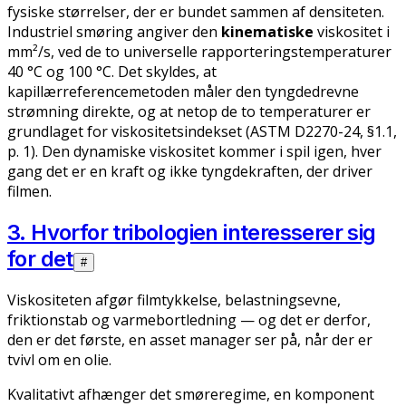
fysiske størrelser, der er bundet sammen af densiteten.
10^{-3}
Industriel smøring angiver den
kinematiske
viskositet i
mm²/s, ved de to universelle rapporteringstemperaturer
40 °C og 100 °C. Det skyldes, at
kapillærreferencemetoden måler den tyngdedrevne
strømning direkte, og at netop de to temperaturer er
grundlaget for viskositetsindekset (ASTM D2270-24, §1.1,
p. 1). Den dynamiske viskositet kommer i spil igen, hver
gang det er en kraft og ikke tyngdekraften, der driver
filmen.
3. Hvorfor tribologien interesserer sig
for det
#
Viskositeten afgør filmtykkelse, belastningsevne,
friktionstab og varmebortledning — og det er derfor,
den er det første, en asset manager ser på, når der er
tvivl om en olie.
Kvalitativt afhænger det smøreregime, en komponent