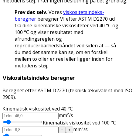
metodens støj. Træf ingen beslutning på det grundlag.
Prøv det selv.
Vores
viskositetsindeks-
beregner
beregner VI efter ASTM D2270 ud
fra dine kinematiske viskositeter ved 40 °C og
100 °C og viser resultatet med
afrundingsreglen og
reproducerbarhedsbåndet ved siden af — så
du med det samme kan se, om en forskel
mellem to olier er reel eller ligger inden for
metodens støj.
Viskositetsindeks-beregner
Beregnet efter ASTM D2270 (teknisk ækvivalent med ISO
2909).
Kinematisk viskositet ved 40 °C
mm²/s
Kinematisk viskositet ved 100 °C
mm²/s
−
+