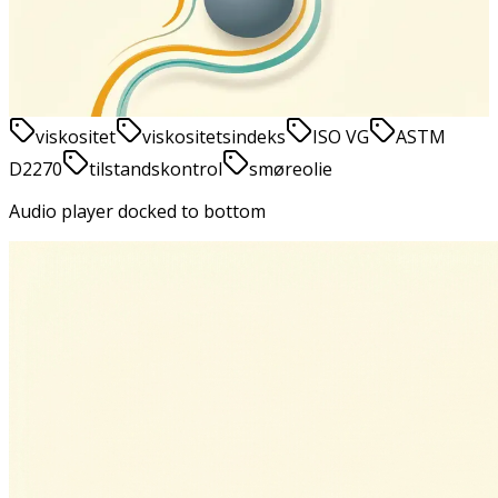
Jesper Vinther
5. juni 2026
17
min
læsetid
viskositet
viskositetsindeks
ISO VG
ASTM
D2270
tilstandskontrol
smøreolie
Audio player docked to bottom