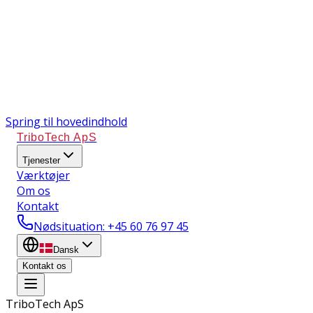
Spring til hovedindhold
TriboTech ApS
Tjenester
Værktøjer
Om os
Kontakt
Nødsituation
: +45 60 76 97 45
Dansk
Kontakt os
TriboTech ApS