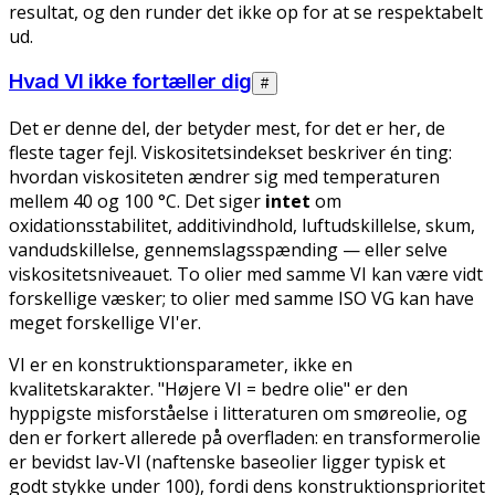
resultat, og den runder det ikke op for at se respektabelt
ud.
Hvad VI ikke fortæller dig
#
Det er denne del, der betyder mest, for det er her, de
fleste tager fejl. Viskositetsindekset beskriver én ting:
hvordan viskositeten ændrer sig med temperaturen
mellem 40 og 100 °C. Det siger
intet
om
oxidationsstabilitet, additivindhold, luftudskillelse, skum,
vandudskillelse, gennemslagsspænding — eller selve
viskositetsniveauet. To olier med samme VI kan være vidt
forskellige væsker; to olier med samme ISO VG kan have
meget forskellige VI'er.
VI er en konstruktionsparameter, ikke en
kvalitetskarakter. "Højere VI = bedre olie" er den
hyppigste misforståelse i litteraturen om smøreolie, og
den er forkert allerede på overfladen: en transformerolie
er bevidst lav-VI (naftenske baseolier ligger typisk et
godt stykke under 100), fordi dens konstruktionsprioritet