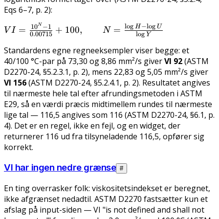
- H}
Eqs 6–7, p. 2):
\times
100
l
o
g
−
l
o
g
N
VI =
1
0
−
1
H
U
=
+
100
,
=
V
I
N
0.00715
l
o
g
Y
\frac{10^{N}
Standardens egne regneeksempler viser begge: et
- 1}
40/100 °C-par på 73,30 og 8,86 mm²/s giver
VI 92
(ASTM
{0.00715} +
D2270-24, §5.2.3.1, p. 2), mens 22,83 og 5,05 mm²/s giver
100, \qquad
VI 156
(ASTM D2270-24, §5.2.4.1, p. 2). Resultatet angives
N =
til nærmeste hele tal efter afrundingsmetoden i ASTM
\frac{\log H
E29, så en værdi præcis midtimellem rundes til nærmeste
- \log U}
lige
tal — 116,5 angives som 116 (ASTM D2270-24, §6.1, p.
{\log Y}
4). Det er en regel, ikke en fejl, og en widget, der
returnerer 116 ud fra tilsyneladende 116,5, opfører sig
korrekt.
VI har ingen nedre grænse
#
En ting overrasker folk: viskositetsindekset er beregnet,
ikke afgrænset nedadtil. ASTM D2270 fastsætter kun et
afslag på
input
-siden — VI "is not defined and shall not