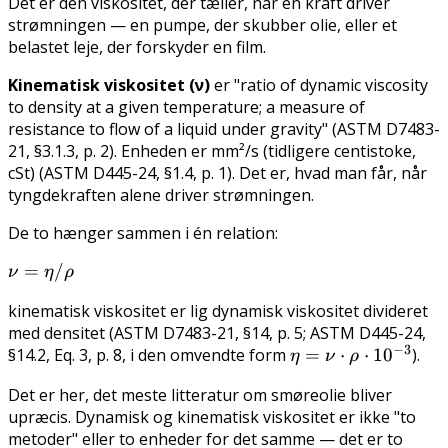
Det er den viskositet, der tæller, når en kraft driver
strømningen — en pumpe, der skubber olie, eller et
belastet leje, der forskyder en film.
Kinematisk viskositet (ν)
er "ratio of dynamic viscosity
to density at a given temperature; a measure of
resistance to flow of a liquid under gravity" (ASTM D7483-
21, §3.1.3, p. 2). Enheden er mm²/s (tidligere centistoke,
cSt) (ASTM D445-24, §1.4, p. 1). Det er, hvad man får, når
tyngdekraften alene driver strømningen.
De to hænger sammen i én relation:
\nu
=
/
ν
η
ρ
=
kinematisk viskositet er lig dynamisk viskositet divideret
\eta
med densitet (ASTM D7483-21, §14, p. 5; ASTM D445-24,
/
−
3
§14.2, Eq. 3, p. 8, i den omvendte form
\eta =
=
⋅
⋅
1
0
).
η
ν
ρ
\rho
\nu
Det er her, det meste litteratur om smøreolie bliver
\cdot
upræcis. Dynamisk og kinematisk viskositet er ikke "to
\rho
metoder" eller to enheder for det samme — det er to
\cdot