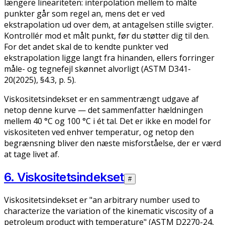
længere lineariteten: interpolation mellem to målte
punkter går som regel an, mens det er ved
ekstrapolation ud over dem, at antagelsen stille svigter.
Kontrollér mod et målt punkt, før du støtter dig til den.
For det andet skal de to kendte punkter ved
ekstrapolation ligge langt fra hinanden, ellers forringer
måle- og tegnefejl skønnet alvorligt (ASTM D341-
20(2025), §4.3, p. 5).
Viskositetsindekset er en sammentrængt udgave af
netop denne kurve — det sammenfatter hældningen
mellem 40 °C og 100 °C i ét tal. Det er ikke en model for
viskositeten ved enhver temperatur, og netop den
begrænsning bliver den næste misforståelse, der er værd
at tage livet af.
6. Viskositetsindekset
#
Viskositetsindekset er "an arbitrary number used to
characterize the variation of the kinematic viscosity of a
petroleum product with temperature" (ASTM D2270-24,