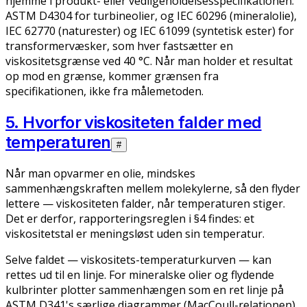
hjemme i produkt- eller vedligeholdelsesspecifikationen:
ASTM D4304 for turbineolier, og IEC 60296 (mineralolie),
IEC 62770 (naturester) og IEC 61099 (syntetisk ester) for
transformervæsker, som hver fastsætter en
viskositetsgrænse ved 40 °C. Når man holder et resultat
op mod en grænse, kommer grænsen fra
specifikationen, ikke fra målemetoden.
5. Hvorfor viskositeten falder med
temperaturen
#
Når man opvarmer en olie, mindskes
sammenhængskraften mellem molekylerne, så den flyder
lettere — viskositeten falder, når temperaturen stiger.
Det er derfor, rapporteringsreglen i §4 findes: et
viskositetstal er meningsløst uden sin temperatur.
Selve faldet — viskositets-temperaturkurven — kan
rettes ud til en linje. For mineralske olier og flydende
kulbrinter plotter sammenhængen som en ret linje på
ASTM D341's særlige diagrammer (MacCoull-relationen),