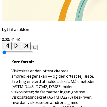
Lyt til artiklen
0:00
/
41:48
1
x
Kort fortalt
Viskositet er den oftest citerede
smøreolieegenskab — og den oftest fejllæste.
Tre ting er værd at holde adskilt. Målemetoder
(ASTM D445, D7042, D7483) måler
viskositeten; de fastsætter ingen grænse.
Viskositetsindekset (ASTM D2270) beskriver,
hvordan viskositeten ændrer sig med