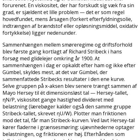
forurenet. En viskositet, der har forskudt sig væk fra sin
grad, er sjældent et lille problem — det er som regel
hovedfundet, mens årsagen (forkert efterfyldningsolie,
indtrængen af brændstof eller opløsningsmiddel, oxidativ
fortykkelse) ligger nedenunder.
Sammenhængen mellem smøreregime og driftsforhold
blev første gang kortlagt af Richard Stribeck i hans
forsøg med glidelejer omkring år 1900. At
sammenhængen i dag er opkaldt efter ham og ikke efter
Gümbel, skyldes mest, at det var Gümbel, der
sammenfattede Stribecks resultater i den ene kurve.
Selve gruppen på x-aksen blev senere trængt sammen af
Mayo Hersey til ét dimensionsløst tal — Hersey-tallet,
ηN/P, viskositet gange hastighed divideret med
belastning (lærebøger kalder også den samme gruppe
Stribeck-tallet
, skrevet ηU/W). Plotter man friktionen
mod det tal, får man
Stribeck-kurven
. Ved lavt Hersey-tal
kører fladerne i grænsesmøring: ujævnhederne optager
belastningen, og friktionen er høj. Efterhånden som