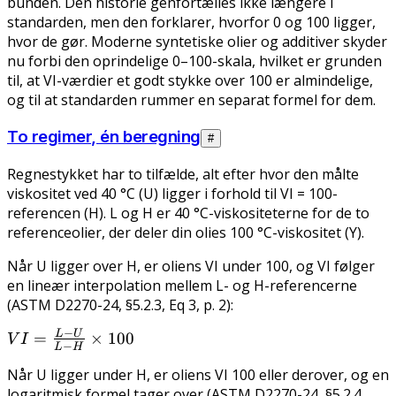
bunden. Den historie genfortælles ikke længere i
standarden, men den forklarer, hvorfor 0 og 100 ligger,
hvor de gør. Moderne syntetiske olier og additiver skyder
nu forbi den oprindelige 0–100-skala, hvilket er grunden
til, at VI-værdier et godt stykke over 100 er almindelige,
og til at standarden rummer en separat formel for dem.
To regimer, én beregning
#
Regnestykket har to tilfælde, alt efter hvor den målte
viskositet ved 40 °C (U) ligger i forhold til VI = 100-
referencen (H). L og H er 40 °C-viskositeterne for de to
referenceolier, der deler din olies 100 °C-viskositet (Y).
Når U ligger
over
H, er oliens VI under 100, og VI følger
en lineær interpolation mellem L- og H-referencerne
(ASTM D2270-24, §5.2.3, Eq 3, p. 2):
−
L
U
VI =
=
×
100
V
I
−
L
H
\frac{L
Når U ligger
under
H, er oliens VI 100 eller derover, og en
- U}{L
logaritmisk formel tager over (ASTM D2270-24, §5.2.4,