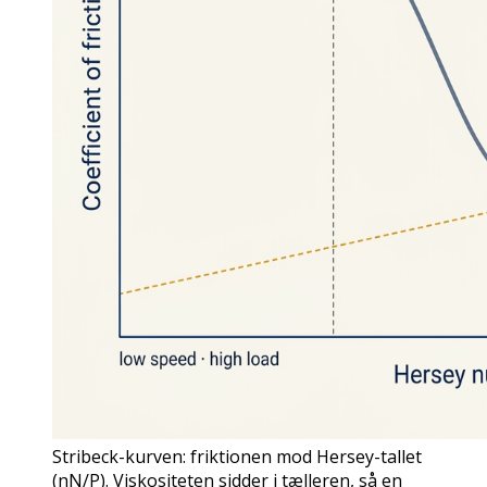
Stribeck-kurven: friktionen mod Hersey-tallet
(ηN/P). Viskositeten sidder i tælleren, så en