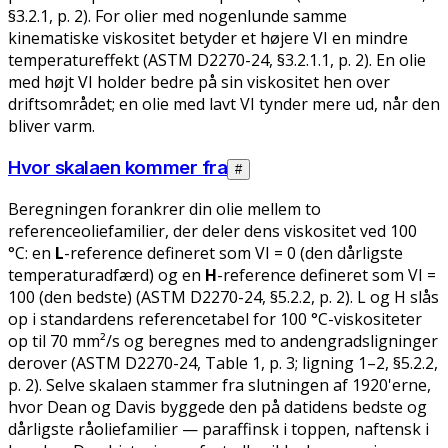
§3.2.1, p. 2). For olier med nogenlunde samme
kinematiske viskositet betyder et højere VI en mindre
temperatureffekt (ASTM D2270-24, §3.2.1.1, p. 2). En olie
med højt VI holder bedre på sin viskositet hen over
driftsområdet; en olie med lavt VI tynder mere ud, når den
bliver varm.
Hvor skalaen kommer fra
#
Beregningen forankrer din olie mellem to
referenceoliefamilier, der deler dens viskositet ved 100
°C: en
L
-reference defineret som VI = 0 (den dårligste
temperaturadfærd) og en
H
-reference defineret som VI =
100 (den bedste) (ASTM D2270-24, §5.2.2, p. 2). L og H slås
op i standardens referencetabel for 100 °C-viskositeter
op til 70 mm²/s og beregnes med to andengradsligninger
derover (ASTM D2270-24, Table 1, p. 3; ligning 1–2, §5.2.2,
p. 2). Selve skalaen stammer fra slutningen af 1920'erne,
hvor Dean og Davis byggede den på datidens bedste og
dårligste råoliefamilier — paraffinsk i toppen, naftensk i