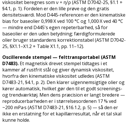
viskositet
beregnes
som ν = η/ρ (ASTM D7042-25, §1.1 +
§4.1, p. 1). Fordelen er den lille prøve og den gratis
densitetsværdi. Mod D445-referencen er den kinematiske
bias for baseolier 0,998·X ved 100 °C og 1,000·X ved 40 °C
— mindre end D445's egen repeterbarhed, så for
baseolier er den uden betydning; færdigformulerede
olier bruger standardens korrektionstabel (ASTM D7042-
25, §X1.1–X1.2 + Table X1.1, pp. 11–12).
Oscillerende stempel — felttransportabel (ASTM
D7483).
Et magnetisk drevet stempel tidtages i et
kammer af rustfrit stål og giver dynamisk viskositet,
hvorfra den kinematiske viskositet udledes (ASTM
D7483-21, §4.1, p. 2). Den klarer uigennemsigtige olier og
kører automatisk, hvilket gør den til et godt screenings-
og trendværktøj. Men dens præcision er langt bredere —
reproducerbarheden er i størrelsesordenen 17 % ved
~200 mPa·s (ASTM D7483-21, §16.1.2, p. 5) — så den er
ikke en erstatning for et kapillærresultat, når et tal skal
kunne holde.