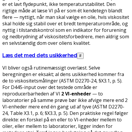
er et lavt flydepunkt, ikke temperaturstabilitet. Den
rigtige måde at læse VI på er som ét kendetegn blandt
flere — nyttigt, når man skal vælge en olie, hvis viskositet
skal holde sig stabil over et bredt temperaturområde, og
nyttig i tilstandskontrol som en indikator for forurening
og nedbrydning af viskositetsforbedrere, men aldrig som
en selvstændig dom over oliens kvalitet.
Læs det med dets usikkerhed
#
VI bliver også rutinemæssigt overlæst. Selve
beregningen er eksakt; al dens usikkerhed kommer fra
de to viskositetsmålinger (ASTM D2270-24, §X3.1, p. 5).
For D445-input over det testede område er
reproducerbarheden af VI
2 VI-enheder
— to
laboratorier på samme prøve bør ikke afvige mere end 2
VI-enheder mere end én gang ud af tyve (ASTM D2270-
24, Table X3.1, p. 6; §X3.3, p. 5). Den praktiske regel følger
direkte: en forskel på en eller to VI-enheder mellem to
olier, eller mellem to laboratorier, ligger inden for