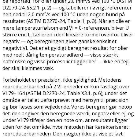
be reported" for olier under 2,0 mm²/s ved 100 °C (ASTM
D2270-24, §5.2.1, p. 2) — og tabellerer i øvrigt referencer
helt ned til 2,0 mm²/s ved 100 °C uden nogen bund på
resultatet (ASTM D2270-24, Table 1, p. 3). Når en olie er
mere temperaturfølsom end VI = 0-referencen, bliver U
større end L, tælleren i den lineære formel ovenfor bliver
negativ — og beregningen giver ganske enkelt et
negativt VI. Det er et gyldigt beregnet resultat for olier
med reelt dårlig temperaturadfærd — visse stærkt
naftenske og visse procesolier ligger der — ikke en fejl,
der skal klemmes væk.
Forbeholdet er præcision, ikke gyldighed. Metodens
reproducerbarhed på 2 VI-enheder er kun fastlagt over
VI 79–164 (ASTM D2270-24, Table X3.1, p. 6); under det
område er tallet uefterprøvet med hensyn til præcision
og bør læses som vejledende. Vores beregner gør netop
det: den angiver den beregnede værdi, negativ eller ej, og
under VI 79 tilføjer den en note om, at resultatet ligger
uden for det område, hvor metoden har karakteriseret
reproducerbarheden. Den nægter ikke at vise et lavt