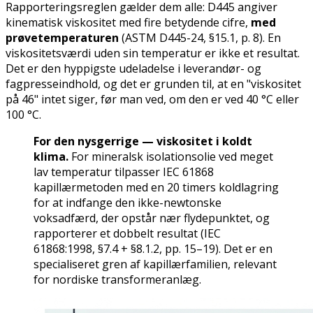
Rapporteringsreglen gælder dem alle: D445 angiver
kinematisk viskositet med fire betydende cifre,
med
prøvetemperaturen
(ASTM D445-24, §15.1, p. 8). En
viskositetsværdi uden sin temperatur er ikke et resultat.
Det er den hyppigste udeladelse i leverandør- og
fagpresseindhold, og det er grunden til, at en "viskositet
på 46" intet siger, før man ved, om den er ved 40 °C eller
100 °C.
For den nysgerrige — viskositet i koldt
klima.
For mineralsk isolationsolie ved meget
lav temperatur tilpasser IEC 61868
kapillærmetoden med en 20 timers koldlagring
for at indfange den ikke-newtonske
voksadfærd, der opstår nær flydepunktet, og
rapporterer et dobbelt resultat (IEC
61868:1998, §7.4 + §8.1.2, pp. 15–19). Det er en
specialiseret gren af kapillærfamilien, relevant
for nordiske transformeranlæg.