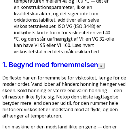
temperaturen mellem 40 og 100 °C — det er
en konstruktionsparameter, ikke en
kvalitetskarakter, og det siger intet om
oxidationsstabilitet, additiver eller selve
viskositetsniveauet. ISO VG (ISO 3448) er
indkøbets korte form for viskositeten ved 40
°C, og den står uafhængigt af VI: en VG 32-olie
kan have VI 95 eller VI 160. Læs hvert
viskositetstal med dets måleusikkerhed.
1. Begynd med fornemmelsen
#
De fleste har en fornemmelse for viskositet, længe før de
møder ordet. Vand løber af hånden; honning hænger ved
skeen. Kold honning er værre end varm honning — den
vil næsten ikke flytte sig. Netop den sidste iagttagelse
betyder mere, end den ser ud til, for den rummer hele
historien: viskositet er modstand mod at flyde, og den
afhænger af temperaturen.
I en maskine er den modstand ikke en gene — den er