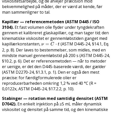
viskositetsarbejde, og de afvejer præcision mod
bekvemmelighed på måder, der er værd at kende, før
man sammenligner to tal.
Kapillær — referencemetoden (ASTM D445 / ISO
3104).
Et fast volumen olie flyder under tyngdekraften
gennem et kalibreret glaskapillær, og man tager tid; den
kinematiske viskositet er gennemløbstiden ganget med
kapillærkonstanten,
\nu
=
⋅
(ASTM D445-24, §14.1, Eq.
ν
C
t
= C
2, p. 8). Der laves to bestemmelser, som midles, med en
mindste manuel gennemløbstid på 200 s (ASTM D445-24,
\cdot
§10.2, p. 6). Det er referencemetoden — når to metoder
t
er uenige, er det den D445-baserede værdi, der gælder
(ASTM D2270-24, §1.3.1, p. 1). Den er også den mest
præcise: for færdigformulerede olier er
reproducerbarheden omkring 1,2 % ved 40 °C (R =
0,0122x, ASTM D445-24, §17.2.2, p. 10).
Stabinger — rotation med samtidig densitet (ASTM
D7042).
En enkelt injektion på ≥5 mL måler dynamisk
viskositet og densitet på samme tid, og den kinematiske