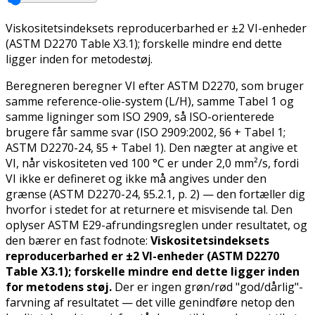
Viskositetsindeksets reproducerbarhed er ±2 VI-enheder
(ASTM D2270 Table X3.1); forskelle mindre end dette
ligger inden for metodestøj.
Beregneren beregner VI efter ASTM D2270, som bruger
samme reference-olie-system (L/H), samme Tabel 1 og
samme ligninger som ISO 2909, så ISO-orienterede
brugere får samme svar (ISO 2909:2002, §6 + Tabel 1;
ASTM D2270-24, §5 + Tabel 1). Den nægter at angive et
VI, når viskositeten ved 100 °C er under 2,0 mm²/s, fordi
VI ikke er defineret og ikke må angives under den
grænse (ASTM D2270-24, §5.2.1, p. 2) — den fortæller dig
hvorfor
i stedet for at returnere et misvisende tal. Den
oplyser ASTM E29-afrundingsreglen under resultatet, og
den bærer en fast fodnote:
Viskositetsindeksets
reproducerbarhed er ±2 VI-enheder (ASTM D2270
Table X3.1); forskelle mindre end dette ligger inden
for metodens støj.
Der er ingen grøn/rød "god/dårlig"-
farvning af resultatet — det ville genindføre netop den