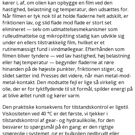
kører i, af, om olien kan opbygge en film ved den
hastighed, belastning og temperatur, den udsættes for.
Når filmen er tyk nok til at holde fladerne helt adskilt, er
friktionen lav, og slid flade mod flade er stort set
elimineret — selv om udmattelsesmekanismer som
rulleudmattelse og mikropitting stadig kan udvikle sig
under en ellers tilstrækkelig film, hvilket er et
rutinemæssigt fund i vindmøllegear. Efterhånden som
filmen bliver tyndere — ved lav hastighed, høj belastning
eller høj temperatur — begynder fladerne at røre
hinanden på de højeste punkter, friktionen stiger, og
slidet sætter ind. Presses det videre, når man metal-mod-
metal-kontakt. Den modsatte fejl er lige så virkelig: en
olie, der er for tyktflydende til sit formål, spilder energi på
at blive æltet rundt og kører varm.
Den praktiske konsekvens for tilstandskontrol er ligetil.
Viskositeten ved 40 °C er det første, vi tjekker i
tilstandskontrol af gear- og hydraulikolie, for den
besvarer to spørgsmål på én gang: er den
rigtige
smøreolie i systemet, og er bulkolien nedbrudt eller