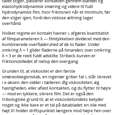
tallet stiger, passerer kontakten gennem blandet og
elastohydrodynamisk smøring og videre til fuld
hydrodynamisk film, hvor friktionen når et minimum, før
den stiger igen, fordi den viskose æltning tager
overhånd.
Hvilket regime en kontakt havner i, afgøres kvantitativt
af filmparameteren λ — filmtykkelsen divideret med den
kombinerede overfladeruhed af de to flader. Under
omkring λ ≈ 1 glider fladerne på hinanden; over omkring
λ ≈ 3 er de reelt fuldt adskilte. Stribeck-kurven er
friktionsbilledet af netop den overgang.
Grunden til, at viskositet er den første
smøreolieegenskab, en ingeniør griber fat i, står skrevet
i x-aksen: den sidder i tælleren. Øg viskositeten, øg
hastigheden, eller aflast kontakten, og du flytter til højre
— mod en tykkere, sikrere film. Det er også den
tribologiske grund til, at et viskositetsindeks betyder
noget og ikke bare er et tal på databladet: en olie med
højt VI holder driftspunktet længere mod højre hen over