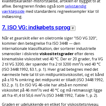
kvalitetskarakter-misforståelse, artiklen er bygget til at
aflive. Beregneren findes også som
selvstændig
værktøjsside
med standardens regneeksempler klar til
indlæsning.
7. ISO VG: indkøbets sprog
#
Når et gearskilt eller en olietromle siger "ISO VG 320",
kommer den betegnelse fra ISO 3448 — den
internationale klassifikation, der sorterer industrielle
smøreolier i diskrete
viskositetsgrader
efter deres
kinematiske viskositet ved 40 °C. Der er 20 grader, fra VG
2 til VG 3200, der spænder fra 2 til 3200 mm²/s ved 40 °C
(ISO 3448:1992, §3.1, p. 1). Hver grad betegnes med det
nærmeste hele tal til sin midtpunktsviskositet, og et bånd
på ±10 % omkring det midtpunkt er tilladt (ISO 3448:1992,
§3.2, p. 1). En ISO VG 46-olie har altså en nominel
viskositet på 46 mm²/s ved 40 °C og må retmæssigt ligge
alt fra 41,4 til 50,6 mm²/s (ISO 3448:1992, Table 1, p. 2).
Graden er udelukkende en etiket for viskositetsniveau.