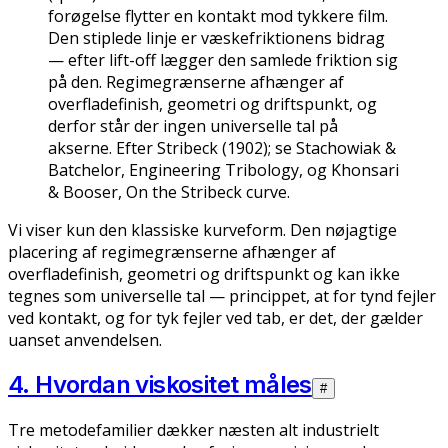
forøgelse flytter en kontakt mod tykkere film.
Den stiplede linje er væskefriktionens bidrag
— efter lift-off lægger den samlede friktion sig
på den. Regimegrænserne afhænger af
overfladefinish, geometri og driftspunkt, og
derfor står der ingen universelle tal på
akserne. Efter Stribeck (1902); se Stachowiak &
Batchelor, Engineering Tribology, og Khonsari
& Booser, On the Stribeck curve.
Vi viser kun den klassiske kurveform. Den nøjagtige
placering af regimegrænserne afhænger af
overfladefinish, geometri og driftspunkt og kan ikke
tegnes som universelle tal — princippet, at for tynd fejler
ved kontakt, og for tyk fejler ved tab, er det, der gælder
uanset anvendelsen.
4. Hvordan viskositet måles
#
Tre metodefamilier dækker næsten alt industrielt