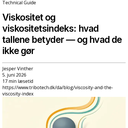
Technical Guide
Viskositet og
viskositetsindeks: hvad
tallene betyder — og hvad de
ikke gør
Jesper Vinther
5. juni 2026
17
min
læsetid
https://www.tribotech.dk/da/blog/viscosity-and-the-
viscosity-index
Tilbage til Blog
Viskositet og viskositetsindeks: hvad
tallene betyder — og hvad de ikke gør