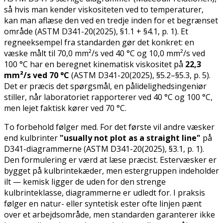
så hvis man kender viskositeten ved to temperaturer,
kan man aflæse den ved en tredje inden for et begrænset
område (ASTM D341-20(2025), §1.1 + §4.1, p. 1). Et
regneeksempel fra standarden gør det konkret: en
væske målt til 70,0 mm²/s ved 40 °C og 10,0 mm²/s ved
100 °C har en beregnet kinematisk viskositet på
22,3
mm²/s ved 70 °C
(ASTM D341-20(2025), §5.2–§5.3, p. 5).
Det er præcis det spørgsmål, en pålidelighedsingeniør
stiller, når laboratoriet rapporterer ved 40 °C og 100 °C,
men lejet faktisk kører ved 70 °C.
To forbehold følger med. For det første vil andre væsker
end kulbrinter
"usually not plot as a straight line"
på
D341-diagrammerne (ASTM D341-20(2025), §3.1, p. 1).
Den formulering er værd at læse præcist. Estervæsker er
bygget på kulbrintekæder, men estergruppen indeholder
ilt — kemisk ligger de uden for den strenge
kulbrinteklasse, diagrammerne er udledt for. I praksis
følger en natur- eller syntetisk ester ofte linjen pænt
over et arbejdsområde, men standarden garanterer ikke