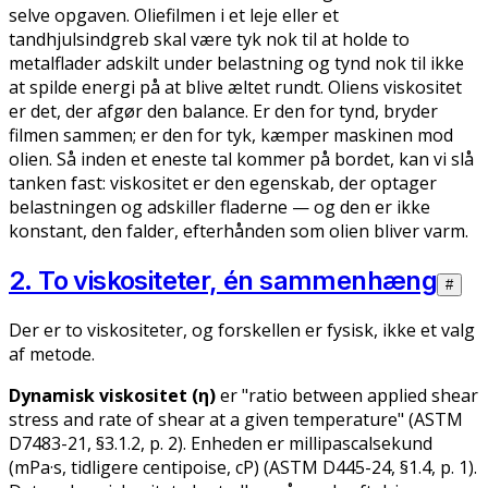
selve opgaven. Oliefilmen i et leje eller et
tandhjulsindgreb skal være tyk nok til at holde to
metalflader adskilt under belastning og tynd nok til ikke
at spilde energi på at blive æltet rundt. Oliens viskositet
er det, der afgør den balance. Er den for tynd, bryder
filmen sammen; er den for tyk, kæmper maskinen mod
olien. Så inden et eneste tal kommer på bordet, kan vi slå
tanken fast: viskositet er den egenskab, der optager
belastningen og adskiller fladerne — og den er ikke
konstant, den falder, efterhånden som olien bliver varm.
2. To viskositeter, én sammenhæng
#
Der er to viskositeter, og forskellen er fysisk, ikke et valg
af metode.
Dynamisk viskositet (η)
er "ratio between applied shear
stress and rate of shear at a given temperature" (ASTM
D7483-21, §3.1.2, p. 2). Enheden er millipascalsekund
(mPa·s, tidligere centipoise, cP) (ASTM D445-24, §1.4, p. 1).